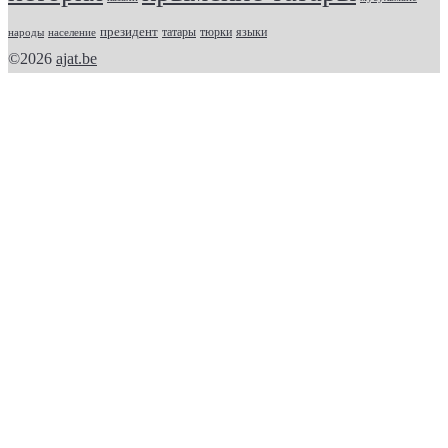
президент
татары
тюрки
народы
население
языки
©2026
ajat.be