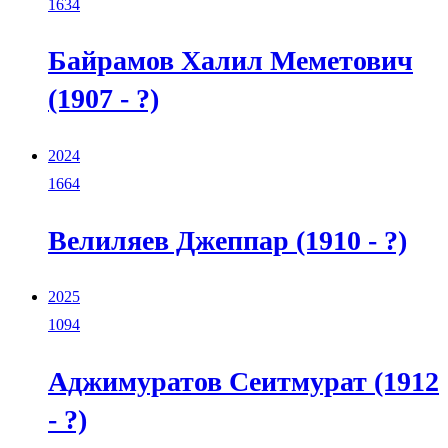
1634
Байрамов Халил Меметович
(1907 - ?)
2024
1664
Велиляев Джеппар (1910 - ?)
2025
1094
Аджимуратов Сеитмурат (1912
- ?)