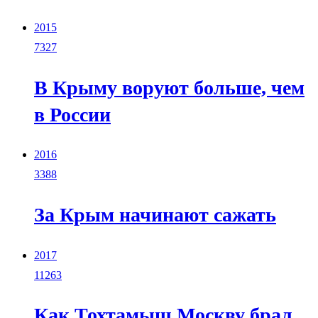
2015
7327
В Крыму воруют больше, чем
в России
2016
3388
За Крым начинают сажать
2017
11263
Как Тохтамыш Москву брал