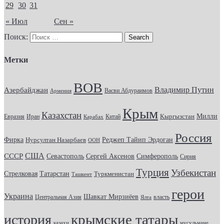
29
30
31
« Июл
Сен »
Поиск:
Метки
ВОВ
Владимир Путин
Азербайджан
Васви Абдураимов
Армения
Крым
Казахстан
Кыргызстан
Милли
Евразия
Китай
Иран
Карабах
Россия
Фирка
Реджеп Тайип Эрдоган
Нурсултан Назарбаев
ООН
США
СССР
Севастополь
Сергей Аксенов
Симферополь
Сирия
Турция
Узбекистан
Стрелковая
Татарстан
Туркменистан
Ташкент
герои
Украина
Шавкат Мирзиёев
Центральная Азия
Ялта
власть
крымские татары
история
казахи
мусульмане