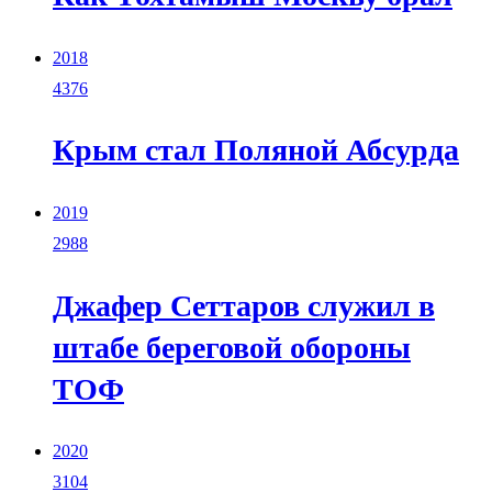
2018
4376
Крым стал Поляной Абсурда
2019
2988
Джафер Сеттаров служил в
штабе береговой обороны
ТОФ
2020
3104