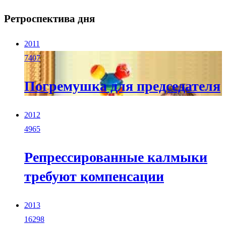
Ретроспектива дня
2011
7407
Погремушка для председателя
2012
4965
Репрессированные калмыки
требуют компенсации
2013
16298