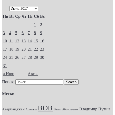
Пн
Вт
Ср
Чт
Пт
Сб
Вс
1
2
3
4
5
6
7
8
9
10
11
12
13
14
15
16
17
18
19
20
21
22
23
24
25
26
27
28
29
30
31
« Июн
Авг »
Поиск:
Метки
ВОВ
Владимир Путин
Азербайджан
Васви Абдураимов
Армения