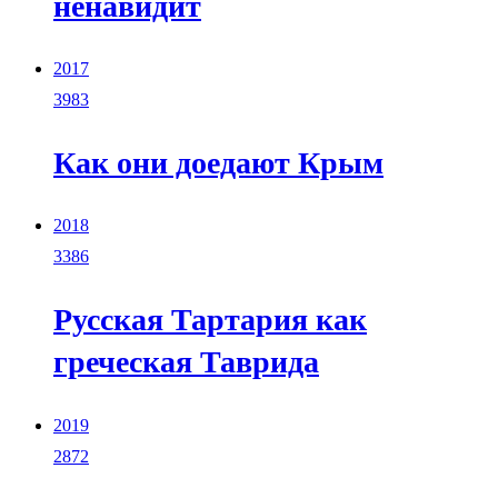
ненавидит
2017
3983
Как они доедают Крым
2018
3386
Русская Тартария как
греческая Таврида
2019
2872