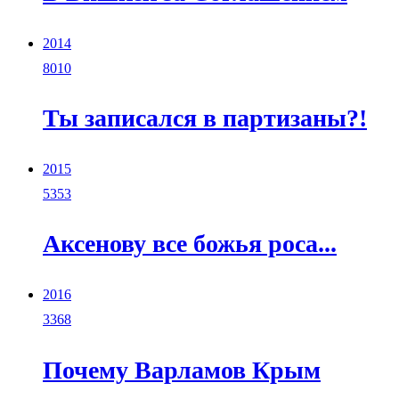
2014
8010
Ты записался в партизаны?!
2015
5353
Аксенову все божья роса...
2016
3368
Почему Варламов Крым