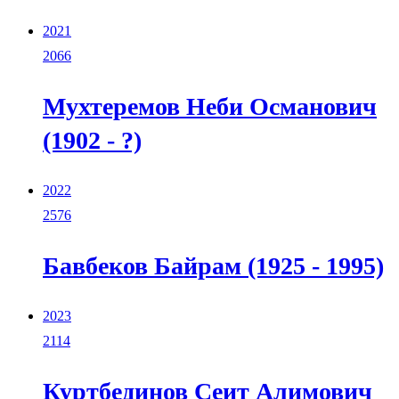
2021
2066
Мухтеремов Неби Османович
(1902 - ?)
2022
2576
Бавбеков Байрам (1925 - 1995)
2023
2114
Куртбединов Сеит Алимович