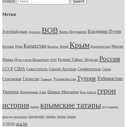
Поиск:
Метки
ВОВ
Владимир Путин
Азербайджан
Васви Абдураимов
Армения
Крым
Казахстан
Кыргызстан
Милли
Евразия
Китай
Иран
Карабах
Россия
Фирка
Реджеп Тайип Эрдоган
Нурсултан Назарбаев
ООН
США
СССР
Севастополь
Сергей Аксенов
Симферополь
Сирия
Турция
Узбекистан
Стрелковая
Татарстан
Туркменистан
Ташкент
герои
Украина
Шавкат Мирзиёев
Центральная Азия
Ялта
власть
крымские татары
история
казахи
мусульмане
президент
татары
тюрки
народы
население
языки
©2026
ajat.be