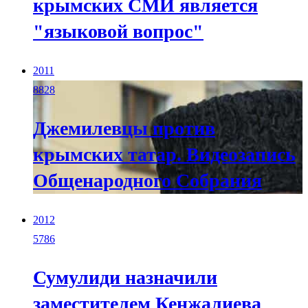
крымских СМИ является
"языковой вопрос"
2011
8828
Джемилевцы против
крымских татар. Видеозапись
Общенародного Собрания
2012
5786
Сумулиди назначили
заместителем Кенжалиева