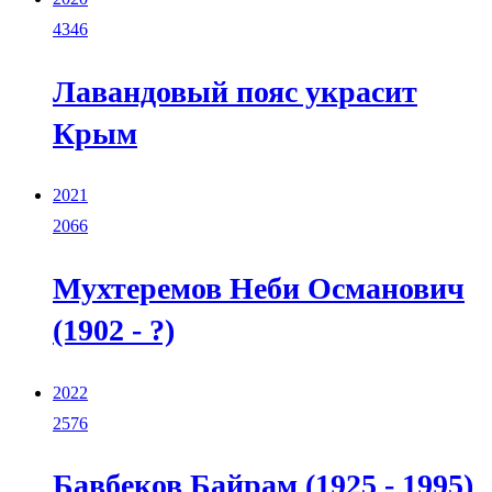
4346
Лавандовый пояс украсит
Крым
2021
2066
Мухтеремов Неби Османович
(1902 - ?)
2022
2576
Бавбеков Байрам (1925 - 1995)