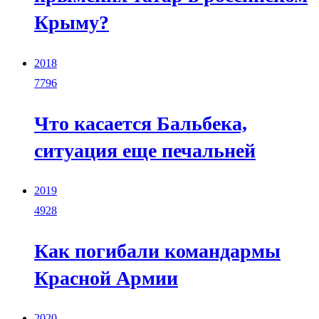
Крыму?
2018
7796
Что касается Бальбека,
ситуация еще печальней
2019
4928
Как погибали командармы
Красной Армии
2020