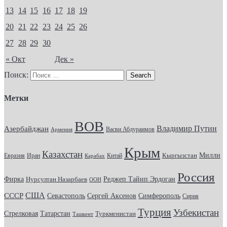
13
14
15
16
17
18
19
20
21
22
23
24
25
26
27
28
29
30
« Окт
Дек »
Поиск:
Метки
ВОВ
Владимир Путин
Азербайджан
Васви Абдураимов
Армения
Крым
Казахстан
Кыргызстан
Милли
Евразия
Китай
Иран
Карабах
Россия
Фирка
Реджеп Тайип Эрдоган
Нурсултан Назарбаев
ООН
США
СССР
Севастополь
Сергей Аксенов
Симферополь
Сирия
Турция
Узбекистан
Стрелковая
Татарстан
Туркменистан
Ташкент