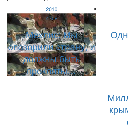
2010
4706
Мехлис: Мы
Одн
опозорили страну, и
должны быть
прокляты…
Милл
кры