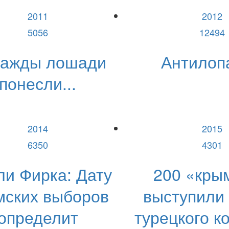
2011
2012
5056
12494
ажды лошади
Антилопа
понесли...
2014
2015
6350
4301
и Фирка: Дату
200 «кры
мских выборов
выступили
определит
турецкого к