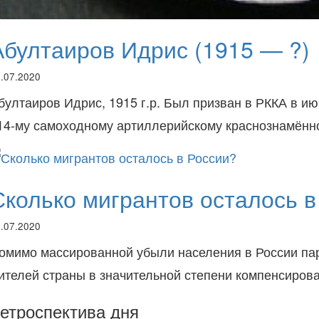
Абултаиров Идрис (1915 — ?)
.07.2020
бултаиров Идрис, 1915 г.р. Был призван в РККА в и
14-му самоходному артиллерийскому краснознамён
Сколько мигрантов осталось в
.07.2020
омимо массированной убыли населения в России па
ителей страны в значительной степени компенсирова
етроспектива дня