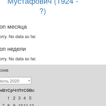
Мустафович (1924 -
?)
оп месяца
orry. No data so far.
оп недели
orry. No data so far.
рхив
н
Вт
Ср
Чт
Пт
Сб
Вс
1
2
3
4
5
7
8
9
10
11
12