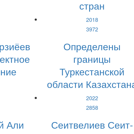
стран
2018
3972
рзиёев
Определены
ектное
границы
ение
Туркестанской
области Казахстан
2022
2858
й Али
Сеитвелиев Сеит-