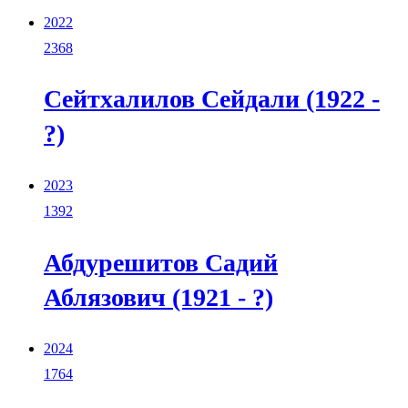
2022
2368
Сейтхалилов Сейдали (1922 -
?)
2023
1392
Абдурешитов Садий
Аблязович (1921 - ?)
2024
1764