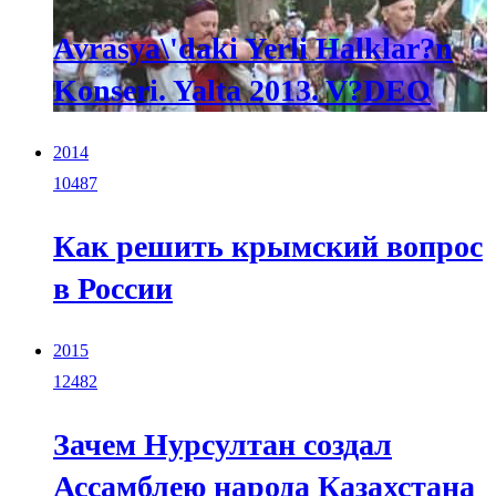
Avrasya\'daki Yerli Halklar?n
Konseri. Yalta 2013. V?DEO
2014
10487
Как решить крымский вопрос
в России
2015
12482
Зачем Нурсултан создал
Ассамблею народа Казахстана