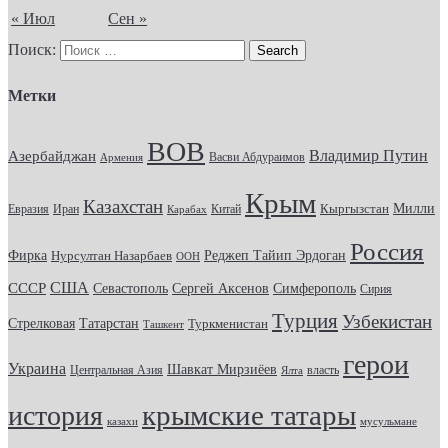
« Июл
Сен »
Поиск:
Метки
ВОВ
Владимир Путин
Азербайджан
Васви Абдураимов
Армения
Крым
Казахстан
Кыргызстан
Милли
Евразия
Китай
Иран
Карабах
Россия
Фирка
Реджеп Тайип Эрдоган
Нурсултан Назарбаев
ООН
США
СССР
Севастополь
Сергей Аксенов
Симферополь
Сирия
Турция
Узбекистан
Стрелковая
Татарстан
Туркменистан
Ташкент
герои
Украина
Шавкат Мирзиёев
Центральная Азия
Ялта
власть
крымские татары
история
казахи
мусульмане