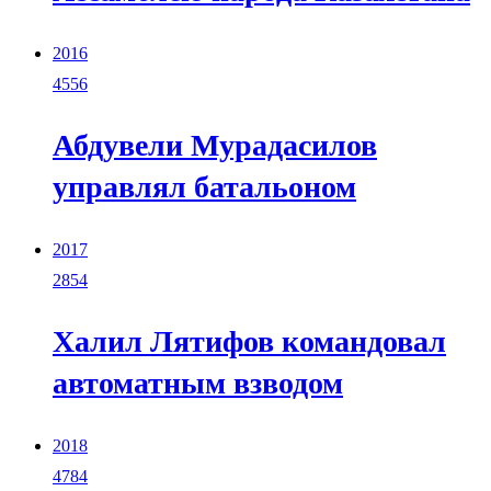
2016
4556
Абдувели Мурадасилов
управлял батальоном
2017
2854
Халил Лятифов командовал
автоматным взводом
2018
4784