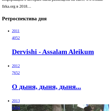
firka.org в 2018…
Ретроспектива дня
2011
4052
Dervishi - Assalam Aleikum
2012
7652
О дыня, дыня, дыня...
2013
6404