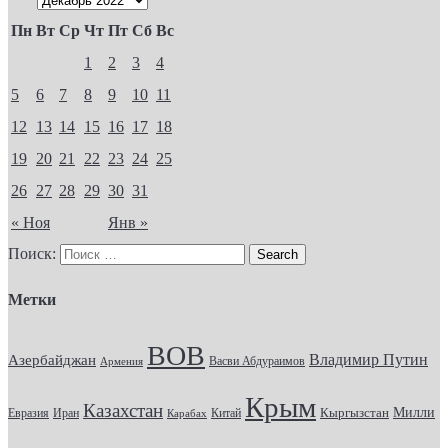
Пн
Вт
Ср
Чт
Пт
Сб
Вс
1
2
3
4
5
6
7
8
9
10
11
12
13
14
15
16
17
18
19
20
21
22
23
24
25
26
27
28
29
30
31
« Ноя
Янв »
Поиск:
Метки
ВОВ
Владимир Путин
Азербайджан
Васви Абдураимов
Армения
Крым
Казахстан
Кыргызстан
Милли
Евразия
Китай
Иран
Карабах