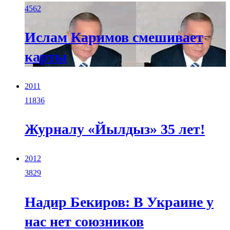
4562
Ислам Каримов смешивает
карты
2011
11836
Журналу «Йылдыз» 35 лет!
2012
3829
Надир Бекиров: В Украине у
нас нет союзников