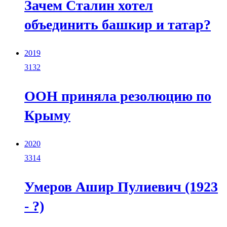
Зачем Сталин хотел
объединить башкир и татар?
2019
3132
ООН приняла резолюцию по
Крыму
2020
3314
Умеров Ашир Пулиевич (1923
- ?)