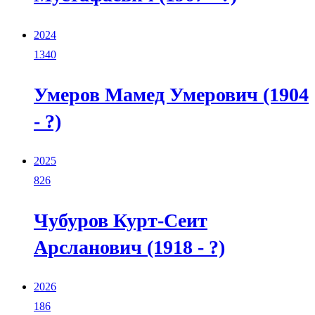
2024
1340
Умеров Мамед Умерович (1904
- ?)
2025
826
Чубуров Курт-Сеит
Арсланович (1918 - ?)
2026
186