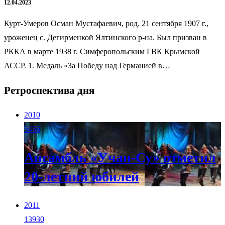
12.04.2023
Курт-Умеров Осман Мустафаевич, род. 21 сентября 1907 г.,
уроженец с. Дегирменкой Ялтинского р-на. Был призван в
РККА в марте 1938 г. Симферопольским ГВК Крымской
АССР. 1. Медаль «За Победу над Германией в…
Ретроспектива дня
2010
5456
Ансамбль «Учан-Су» отметил
20-летний юбилей
2011
13930