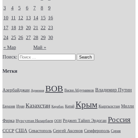
3
4
5
6
7
8
9
10
11
12
13
14
15
16
17
18
19
20
21
22
23
24
25
26
27
28
29
30
« Мар
Май »
Поиск:
Метки
ВОВ
Владимир Путин
Азербайджан
Васви Абдураимов
Армения
Крым
Казахстан
Кыргызстан
Милли
Евразия
Китай
Иран
Карабах
Россия
Фирка
Реджеп Тайип Эрдоган
Нурсултан Назарбаев
ООН
США
СССР
Севастополь
Сергей Аксенов
Симферополь
Сирия