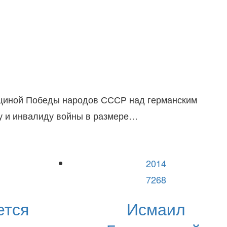
овщиной Победы народов СССР над германским
у и инвалиду войны в размере…
2014
7268
ется
Исмаил