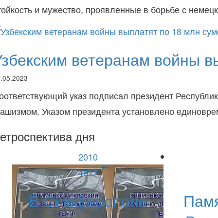
тойкость и мужество, проявленные в борьбе с немец
Узбекским ветеранам войны в
.05.2023
оответствующий указ подписал президент Республик
ашизмом. Указом президента установлено единовре
етроспектива дня
2010
4627
В Симферополе
Памя