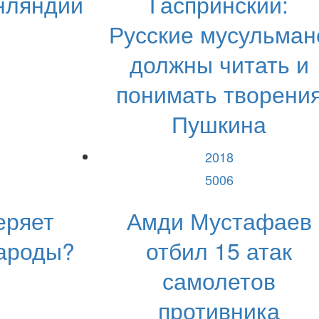
нляндии
Гаспринский:
Русские мусульман
должны читать и
понимать творени
Пушкина
2018
5006
еряет
Амди Мустафаев
народы?
отбил 15 атак
самолетов
противника