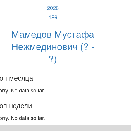
2026
186
Мамедов Мустафа
Нежмединович (? -
?)
оп месяца
orry. No data so far.
оп недели
orry. No data so far.