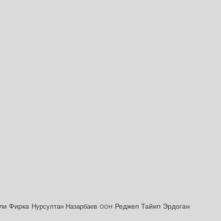
ли Фирка
Реджеп Тайип Эрдоган
Нурсултан Назарбаев
ООН