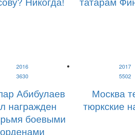
ову? Никогда!
татарам Фи
2016
2017
3630
5502
пар Абибулаев
Москва т
л награжден
тюркские 
ырьмя боевыми
орденами