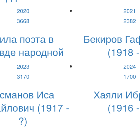
2020
2021
3668
2382
ила поэта в
Бекиров Га
вде народной
(1918 -
2023
2024
3170
1700
сманов Иса
Хаяли Иб
йлович (1917 -
(1916 -
?)