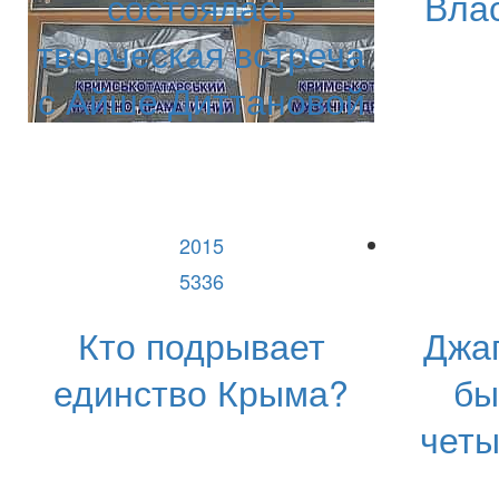
состоялась
Влас
творческая встреча
с Айше Диттановой
2015
5336
Кто подрывает
Джа
единство Крыма?
бы
чет