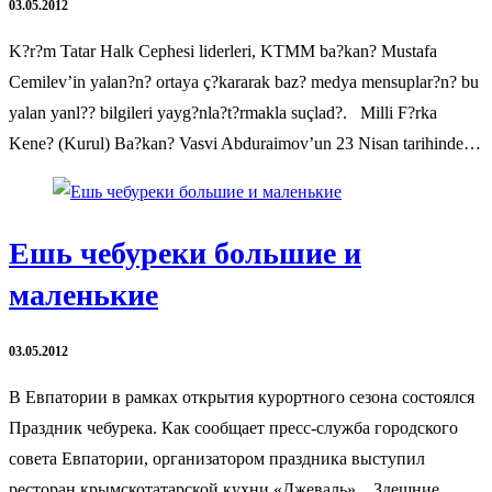
03.05.2012
K?r?m Tatar Halk Cephesi liderleri, KTMM ba?kan? Mustafa
Cemilev’in yalan?n? ortaya ç?kararak baz? medya mensuplar?n? bu
yalan yanl?? bilgileri yayg?nla?t?rmakla suçlad?. Milli F?rka
Kene? (Kurul) Ba?kan? Vasvi Abduraimov’un 23 Nisan tarihinde…
Ешь чебуреки большие и
маленькие
03.05.2012
В Евпатории в рамках открытия курортного сезона состоялся
Праздник чебурека. Как сообщает пресс-служба городского
совета Евпатории, организатором праздника выступил
ресторан крымскотатарской кухни «Джеваль». Здешние