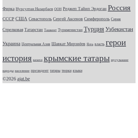
Россия
Фирка
Реджеп Тайип Эрдоган
Нурсултан Назарбаев
ООН
США
СССР
Севастополь
Сергей Аксенов
Симферополь
Сирия
Турция
Узбекистан
Стрелковая
Татарстан
Туркменистан
Ташкент
герои
Украина
Шавкат Мирзиёев
Центральная Азия
Ялта
власть
крымские татары
история
казахи
мусульмане
президент
татары
тюрки
народы
население
языки
©2026
ajat.be