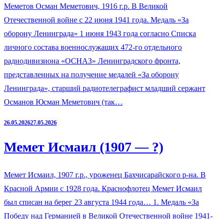
Меметов Осман Меметович, 1916 г.р. В Великой
Отечественной войне с 22 июня 1941 года. Медаль «За
оборону Ленинграда» 1 июня 1943 года согласно Списка
личного состава военнослужащих 472-го отдельного
радиодивизиона «ОСНАЗ» Ленинградского фронта,
представленных на получение медалей «За оборону
Ленинграда», старший радиотелеграфист младший сержант
Османов Юсман Меметович (так…
26.05.2026
27.05.2026
Мемет Исмаил (1907 — ?)
Мемет Исмаил, 1907 г.р., уроженец Бахчисарайского р-на. В
Красной Армии с 1928 года. Краснофлотец Мемет Исмаил
был списан на берег 23 августа 1944 года… 1. Медаль «За
Победу над Германией в Великой Отечественной войне 1941-