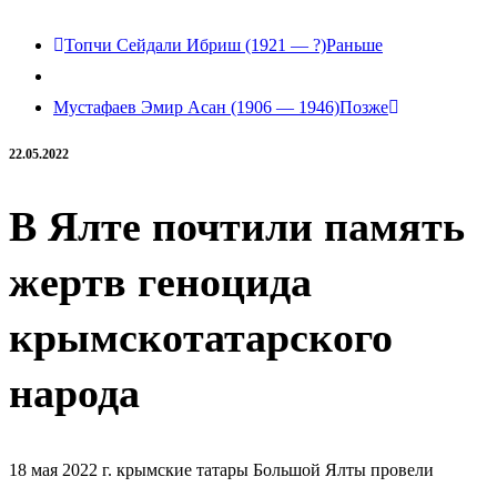
Топчи Сейдали Ибриш (1921 — ?)
Раньше
Мустафаев Эмир Асан (1906 — 1946)
Позже
22.05.2022
В Ялте почтили память
жертв геноцида
крымскотатарского
народа
18 мая 2022 г. крымские татары Большой Ялты провели