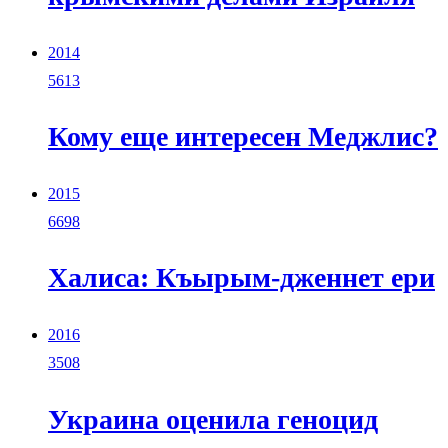
2014
5613
Кому еще интересен Меджлис?
2015
6698
Халиса: Къырым-дженнет ери
2016
3508
Украина оценила геноцид