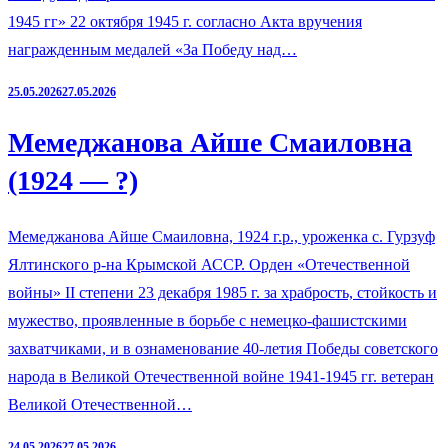
1945 гг» 22 октября 1945 г. согласно Акта вручения
награжденным медалей «За Победу над…
25.05.2026
27.05.2026
Мемеджанова Айше Смаиловна
(1924 — ?)
Мемеджанова Айше Смаиловна, 1924 г.р., уроженка с. Гурзуф
Ялтинского р-на Крымской АССР. Орден «Отечественной
войны» II степени 23 декабря 1985 г. за храбрость, стойкость и
мужество, проявленные в борьбе с немецко-фашистскими
захватчиками, и в ознаменование 40-летия Победы советского
народа в Великой Отечественной войне 1941-1945 гг. ветеран
Великой Отечественной…
24.05.2026
27.05.2026