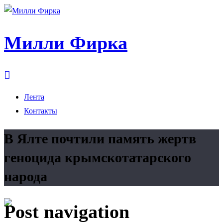
Милли Фирка
Лента
Контакты
В Ялте почтили память жертв
геноцида крымскотатарского
народа
Post navigation