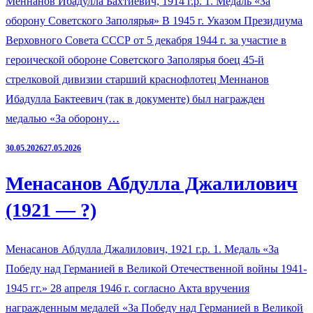
Меннанов Ибадулла Бахтиевич, 1914 г.р. 1. Медаль «За
оборону Советского Заполярья» В 1945 г. Указом Президиума
Верховного Совета СССР от 5 декабря 1944 г. за участие в
героической обороне Советского Заполярья боец 45-й
стрелковой дивизии старший краснофлотец Меннанов
Ибадулла Бактеевич (так в документе) был награжден
медалью «За оборону…
30.05.2026
27.05.2026
Менасанов Абдулла Джалилович
(1921 — ?)
Менасанов Абдулла Джалилович, 1921 г.р. 1. Медаль «За
Победу над Германией в Великой Отечественной войны 1941-
1945 гг.» 28 апреля 1946 г. согласно Акта вручения
награжденным медалей «За Победу над Германией в Великой