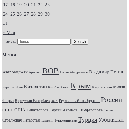
17
18
19
20
21
22
23
24
25
26
27
28
29
30
31
« Май
Поиск:
Метки
ВОВ
Владимир Путин
Азербайджан
Васви Абдураимов
Армения
Крым
Казахстан
Кыргызстан
Милли
Евразия
Китай
Иран
Карабах
Россия
Фирка
Реджеп Тайип Эрдоган
Нурсултан Назарбаев
ООН
США
СССР
Севастополь
Сергей Аксенов
Симферополь
Сирия
Турция
Узбекистан
Стрелковая
Татарстан
Туркменистан
Ташкент