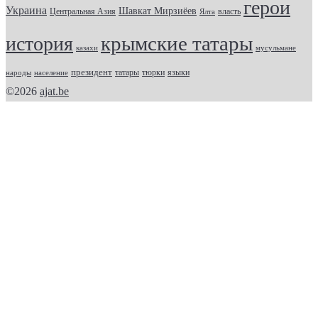
герои
Украина
Шавкат Мирзиёев
Центральная Азия
Ялта
власть
крымские татары
история
казахи
мусульмане
президент
татары
тюрки
народы
население
языки
©2026
ajat.be