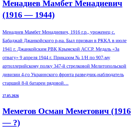
Менадиев Мамбет Менадиевич
(1916 — 1944)
Менадиев Мамбет Менадиевич, 1916 г.р., уроженец с.
Бабаджай Джанкойского р-на. Был призван в РККА в июле
1941 г. Джанкойским РВК Крымской АССР. Медаль «За
отвагу» 9 апреля 1944 г. Приказом № 1/Н по 907-му
артиллерийскому полку 347-й стрелковой Мелитопольской
дивизии 4-го Украинского фронта разведчик-наблюдатель
старший 8-й батареи рядовой…
27.05.2026
Меметов Осман Меметович (1916
— ?)