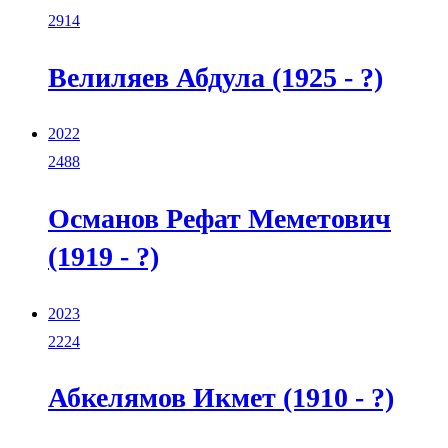
2914
Велиляев Абдула (1925 - ?)
2022
2488
Османов Рефат Меметович
(1919 - ?)
2023
2224
Абкелямов Икмет (1910 - ?)