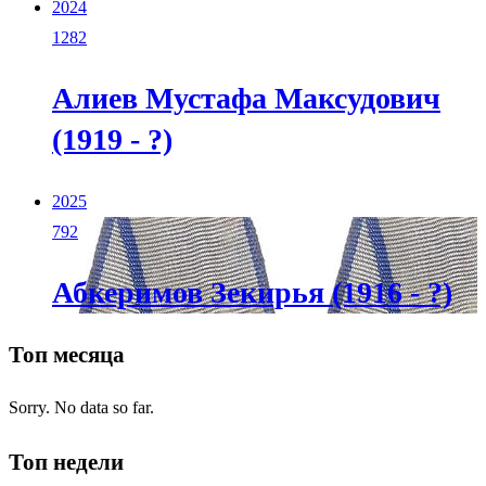
2024
1282
Алиев Мустафа Максудович
(1919 - ?)
2025
792
Абкеримов Зекирья (1916 - ?)
Топ месяца
Sorry. No data so far.
Топ недели