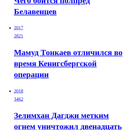
Чего боится полпред
Белавенцев
2017
2821
Мамуд Тонкаев отличился во
время Кенигсбергской
операции
2018
3462
Зелимхан Дагджи метким
огнем уничтожил двенадцать