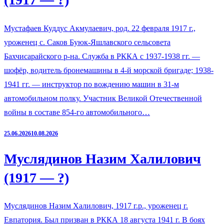
Мустафаев Куддус Акмулаевич, род. 22 февраля 1917 г.,
уроженец с. Саков Буюк-Яшлавского сельсовета
Бахчисарайского р-на. Служба в РККА с 1937-1938 гг. —
шофёр, водитель бронемашины в 4-й морской бригаде; 1938-
1941 гг. — инструктор по вождению машин в 31-м
автомобильном полку. Участник Великой Отечественной
войны в составе 854-го автомобильного…
25.06.2026
10.08.2026
Муслядинов Назим Халилович
(1917 — ?)
Муслядинов Назим Халилович, 1917 г.р., уроженец г.
Евпатория. Был призван в РККА 18 августа 1941 г. В боях