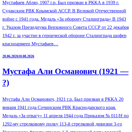
Мустафаев Абляз, 1907 г.р. Был призван в РККА в 1939 г.
Судакским РВК Крымской АССР. В Великой Отечественной
войне с 1941 года. Медаль «За оборону Сталинграда» В 1943
г. Указом Президиума Верховного Совета СССР от 22 декабря
1942 г. за участие в героической обороне Сталинграда шофер
красноармеец Мустафаев…
28.06.2026
10.08.2026
Мустафа Али Османович (1921 —
?)
Мустафа Али Османович, 1921 г.р. Был призван в РККА 20
января 1941 года Сочинским РВК Краснодарского края.
Медаль «За отвагу» 11 апреля 1944 года Приказом № 011/Н по
1292-му стрелковому полку 113-й стрелковой дивизии 3-го