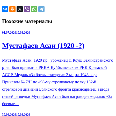
Похожие материалы
01.07.2026
10.08.2026
Мустафаев Асан (1920 -?)
Мустафаев Асан, 1920 г.р., уроженец с. Коуш Бахчисарайского
р-на. Был призван в РККА Куйбышевским РВК Крымской
АССР. Медаль «За боевые заслуги» 2 марта 1943 года
Приказом № 7/Н по 498-му стрелковому полку 132-й
стрелковой дивизии Брянского фронта красноармеец взвода
пешей разведки Мустафаев Асан был награжден медалью «За
боевые…
30.06.2026
10.08.2026