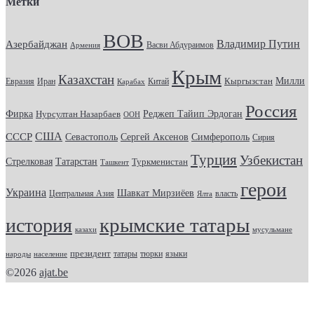
Метки
ВОВ
Владимир Путин
Азербайджан
Васви Абдураимов
Армения
Крым
Казахстан
Кыргызстан
Милли
Евразия
Китай
Иран
Карабах
Россия
Фирка
Реджеп Тайип Эрдоган
Нурсултан Назарбаев
ООН
США
СССР
Севастополь
Сергей Аксенов
Симферополь
Сирия
Турция
Узбекистан
Стрелковая
Татарстан
Туркменистан
Ташкент
герои
Украина
Шавкат Мирзиёев
Центральная Азия
Ялта
власть
история
крымские татары
казахи
мусульмане
президент
татары
тюрки
народы
население
языки
©2026
ajat.be