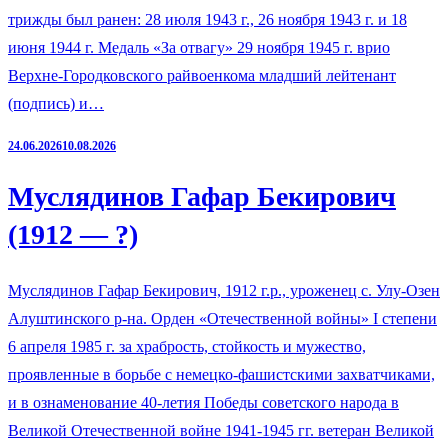
трижды был ранен: 28 июля 1943 г., 26 ноября 1943 г. и 18
июня 1944 г. Медаль «За отвагу» 29 ноября 1945 г. врио
Верхне-Городковского райвоенкома младший лейтенант
(подпись) и…
24.06.2026
10.08.2026
Муслядинов Гафар Бекирович
(1912 — ?)
Муслядинов Гафар Бекирович, 1912 г.р., уроженец с. Улу-Озен
Алуштинского р-на. Орден «Отечественной войны» I степени
6 апреля 1985 г. за храбрость, стойкость и мужество,
проявленные в борьбе с немецко-фашистскими захватчиками,
и в ознаменование 40-летия Победы советского народа в
Великой Отечественной войне 1941-1945 гг. ветеран Великой