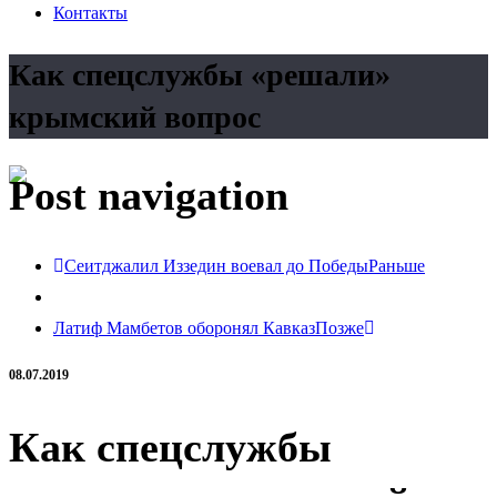
Контакты
Как спецслужбы «решали»
крымский вопрос
Post navigation
Сеитджалил Иззедин воевал до Победы
Раньше
Латиф Мамбетов оборонял Кавказ
Позже
08.07.2019
Как спецслужбы