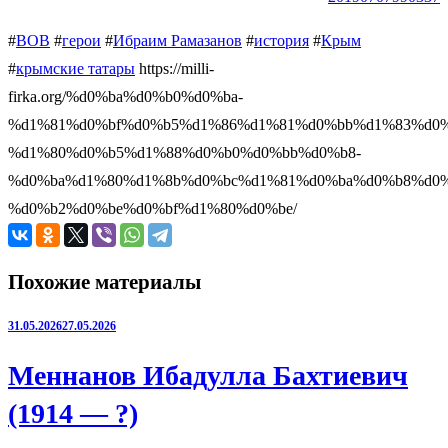
#
ВОВ
#
герои
#
Ибраим Рамазанов
#
история
#
Крым
#
крымские татары
https://milli-
firka.org/%d0%ba%d0%b0%d0%ba-
%d1%81%d0%bf%d0%b5%d1%86%d1%81%d0%bb%d1%83%d0%
%d1%80%d0%b5%d1%88%d0%b0%d0%bb%d0%b8-
%d0%ba%d1%80%d1%8b%d0%bc%d1%81%d0%ba%d0%b8%d0%
%d0%b2%d0%be%d0%bf%d1%80%d0%be/
Похожие материалы
31.05.2026
27.05.2026
Меннанов Ибадулла Бахтиевич
(1914 — ?)