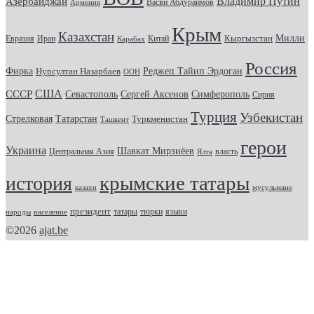
Владимир Путин
Азербайджан
Васви Абдураимов
Армения
Крым
Казахстан
Кыргызстан
Милли
Евразия
Китай
Иран
Карабах
Россия
Фирка
Реджеп Тайип Эрдоган
Нурсултан Назарбаев
ООН
США
СССР
Севастополь
Сергей Аксенов
Симферополь
Сирия
Турция
Узбекистан
Стрелковая
Татарстан
Туркменистан
Ташкент
герои
Украина
Шавкат Мирзиёев
Центральная Азия
Ялта
власть
крымские татары
история
казахи
мусульмане
президент
татары
тюрки
народы
население
языки
©2026
ajat.be