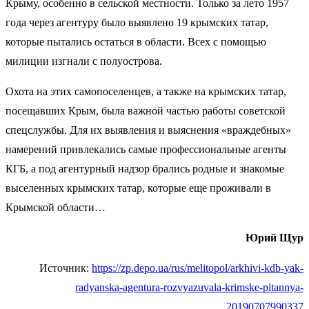
Крыму, особенно в сельской местности. Только за лето 1957
года через агентуру было выявлено 19 крымских татар,
которые пытались остаться в области. Всех с помощью
милиции изгнали с полуострова.
Охота на этих самопоселенцев, а также на крымских татар,
посещавших Крым, была важной частью работы советской
спецслужбы. Для их выявления и выяснения «враждебных»
намерений привлекались самые профессиональные агенты
КГБ, а под агентурный надзор брались родные и знакомые
выселенных крымских татар, которые еще проживали в
Крымской области…
Юрий Щур
Источник:
https://zp.depo.ua/rus/melitopol/arkhivi-kdb-yak-
radyanska-agentura-rozvyazuvala-krimske-pitannya-
20190707990337