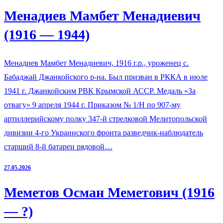
Менадиев Мамбет Менадиевич
(1916 — 1944)
Менадиев Мамбет Менадиевич, 1916 г.р., уроженец с.
Бабаджай Джанкойского р-на. Был призван в РККА в июле
1941 г. Джанкойским РВК Крымской АССР. Медаль «За
отвагу» 9 апреля 1944 г. Приказом № 1/Н по 907-му
артиллерийскому полку 347-й стрелковой Мелитопольской
дивизии 4-го Украинского фронта разведчик-наблюдатель
старший 8-й батареи рядовой…
27.05.2026
Меметов Осман Меметович (1916
— ?)