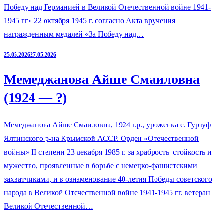
Победу над Германией в Великой Отечественной войне 1941-
1945 гг» 22 октября 1945 г. согласно Акта вручения
награжденным медалей «За Победу над…
25.05.2026
27.05.2026
Мемеджанова Айше Смаиловна
(1924 — ?)
Мемеджанова Айше Смаиловна, 1924 г.р., уроженка с. Гурзуф
Ялтинского р-на Крымской АССР. Орден «Отечественной
войны» II степени 23 декабря 1985 г. за храбрость, стойкость и
мужество, проявленные в борьбе с немецко-фашистскими
захватчиками, и в ознаменование 40-летия Победы советского
народа в Великой Отечественной войне 1941-1945 гг. ветеран
Великой Отечественной…