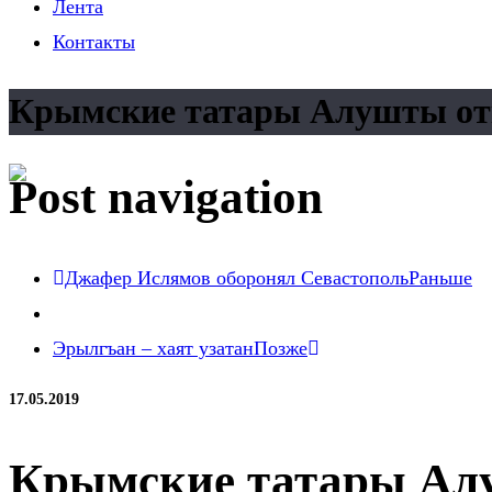
Лента
Контакты
Крымские татары Алушты от
Post navigation
Джафер Ислямов оборонял Севастополь
Раньше
Эрылгъан – хаят узатан
Позже
17.05.2019
Крымские татары Алу