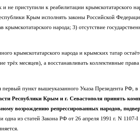
к и не приступили к реабилитации крымскотатарского на
еспублики Крым исполнять законы Российской Федерации
в крымскотатарского народа; 3) отсутствие государствен
ного крымскотатарского народа и крымских татар остаёт
ие трёх месяцев), а восстанавливать коллективные прав
ся первый пункт вышеуказанного Указа Президента РФ, в
асти Республики Крым и г. Севастополя принять ком
овному возрождению репрессированных народов, подве
 одна из статей Закона РФ от 26 апреля 1991 г. N 1107
няется.