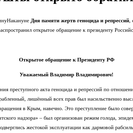
Накануне
Дня памяти жертв геноцида и репрессий
,
аспространил открытое обращение к президенту Россий
Открытое обращение к Президенту РФ
Уважаемый Владимир Владимирович!
ения преступного акта геноцида и репрессий по отношен
грабленный, лишённый всех прав был насильственно высл
звращения в Крым, навечно. Это преступление было сов
антского надзора» – был организован режим голода, эпид
одверглись жестокой эксплуатации как дармовой рабсилы