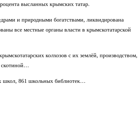
процента высланных крымских татар.
недрами и природными богатствами, ликвидирована
аны все местные органы власти в крымскотатарской
крымскотатарских колхозов с их землёй, производством,
, скотиной…
их школ, 861 школьных библиотек…