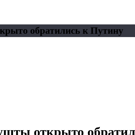
крыто обратились к Путину
шты открыто обратил