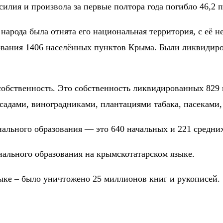
илия и произвола за первые полтора года погибло 46,2 
народа была отнята его национальная территория, с её 
ания 1406 населённых пунктов Крыма. Были ликвидиров
собственность. Это собственность ликвидированных 829 
садами, виноградниками, плантациями табака, пасеками
нального образования — это 640 начальных и 221 средн
иального образования на крымскотатарском языке.
ке – было уничтожено 25 миллионов книг и рукописей.