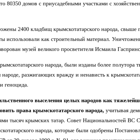
это 80350 домов с приусадебными участками с хозяйстве
ожены 2400 кладбищ крымскотатарского народа, свыше 
иты использовали как строительный материал. Уничтожен
азворован музей великого просветителя Исмаила Гасприн
рымскотатарского народа, были изданы более полутора т
народе, разжигающих вражду и ненависть к крымскотата
и геноцида.
ильственного выселения целых народов как тяжелейш
новить права крымскотатарского народа,
учитывая демо
нями тысяч крымских татар. Совет Национальностей ВС 
котатарского народа, которые были одобрены Постановл