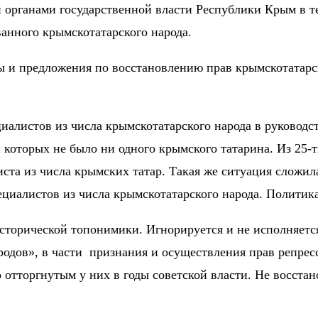
органами государственной власти Республики Крым в теч
анного крымскотатарского народа.
и предложения по восстановлению прав крымскотатарско
циалистов из числа крымскотатарского народа в руководс
 которых не было ни одного крымского татарина. Из 25-
ста из числа крымских татар. Такая же ситуация сложила
циалистов из числа крымскотатарского народа. Политик
 исторической топонимики. Игнорируется и не исполняетс
одов», в части
признания и осуществления прав репре
отторгнутым у них в годы советской власти. Не восстано