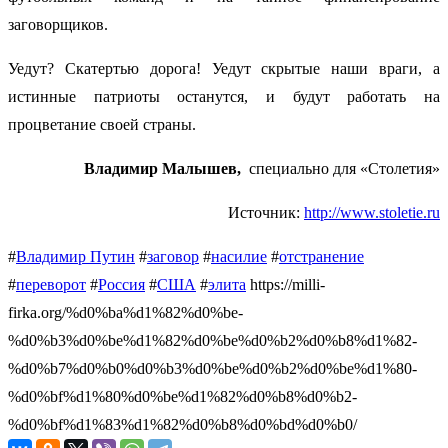
заговорщиков.
Уедут? Скатертью дорога! Уедут скрытые наши враги, а
истинные патриоты останутся, и будут работать на
процветание своей страны.
Владимир Малышев,
специально для «Столетия»
Источник:
http://www.stoletie.ru
#
Владимир Путин
#
заговор
#
насилие
#
отстранение
#
переворот
#
Россия
#
США
#
элита
https://milli-
firka.org/%d0%ba%d1%82%d0%be-
%d0%b3%d0%be%d1%82%d0%be%d0%b2%d0%b8%d1%82-
%d0%b7%d0%b0%d0%b3%d0%be%d0%b2%d0%be%d1%80-
%d0%bf%d1%80%d0%be%d1%82%d0%b8%d0%b2-
%d0%bf%d1%83%d1%82%d0%b8%d0%bd%d0%b0/