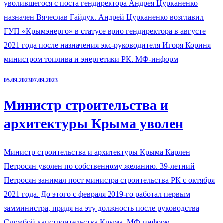
уволившегося с поста гендиректора Андрея Цурканенко
назначен Вячеслав Гайдук. Андрей Цурканенко возглавил
ГУП «Крымэнерго» в статусе врио гендиректора в августе
2021 года после назначения экс-руководителя Игоря Кориня
министром топлива и энергетики РК. МФ-информ
05.09.2023
07.09.2023
Министр строительства и
архитектуры Крыма уволен
Министр строительства и архитектуры Крыма Карлен
Петросян уволен по собственному желанию. 39-летний
Петросян занимал пост министра строительства РК с октября
2021 года. До этого с февраля 2019-го работал первым
замминистра, придя на эту должность после руководства
Службой капстроительства Крыма. МФ-информ