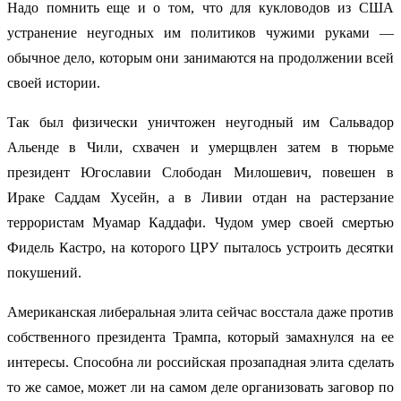
Надо помнить еще и о том, что для кукловодов из США
устранение неугодных им политиков чужими руками —
обычное дело, которым они занимаются на продолжении всей
своей истории.
Так был физически уничтожен неугодный им Сальвадор
Альенде в Чили, схвачен и умерщвлен затем в тюрьме
президент Югославии Слободан Милошевич, повешен в
Ираке Саддам Хусейн, а в Ливии отдан на растерзание
террористам Муамар Каддафи. Чудом умер своей смертью
Фидель Кастро, на которого ЦРУ пыталось устроить десятки
покушений.
Американская либеральная элита сейчас восстала даже против
собственного президента Трампа, который замахнулся на ее
интересы. Способна ли российская прозападная элита сделать
то же самое, может ли на самом деле организовать заговор по