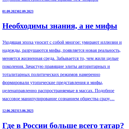
01.09.2023
02.09.2023
Необходимы знания, а не мифы
Уходящая эпоха уносит с собой многое: умирают иллюзии и
надежды, разрушаются мифы, появляется новая реальность,
меняется жизненная среда. Забывается то, чем жили целые
поколения. Зачастую правящие элиты авторитарных и
тоталитарных политических режимов намеренно
формировали утопические представления и мифы,
целенаправленно распространяемые в массах. Подобное
массовое манипулирование сознанием общества сразу…
12.06.2023
13.06.2023
Где в России больше всего татар?