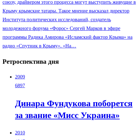
союзу, драйвером этого процесса могут выступить живущие в
Крыму крымские татары. Такое мнение высказал директор
Института политических исследований, создатель
молодежного форума «Форос» Сергей Марков в эфире
программы Радика Амирова «Исламский фактор Крыма» на
радио «Спутник в Крыму». «На…
Ретроспектива дня
2009
6897
Динара Фундукова поборется
за звание «Мисс Украина»
2010