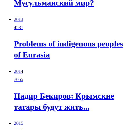
Мусульманский мир?
2013
4531
Problems of indigenous peoples
of Eurasia
2014
7055
Надир Бекиров: Крымские
татары будут жить...
2015