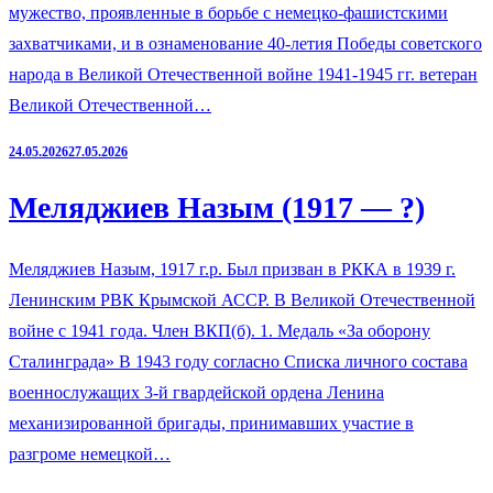
мужество, проявленные в борьбе с немецко-фашистскими
захватчиками, и в ознаменование 40-летия Победы советского
народа в Великой Отечественной войне 1941-1945 гг. ветеран
Великой Отечественной…
24.05.2026
27.05.2026
Меляджиев Назым (1917 — ?)
Меляджиев Назым, 1917 г.р. Был призван в РККА в 1939 г.
Ленинским РВК Крымской АССР. В Великой Отечественной
войне с 1941 года. Член ВКП(б). 1. Медаль «За оборону
Сталинграда» В 1943 году согласно Списка личного состава
военнослужащих 3-й гвардейской ордена Ленина
механизированной бригады, принимавших участие в
разгроме немецкой…