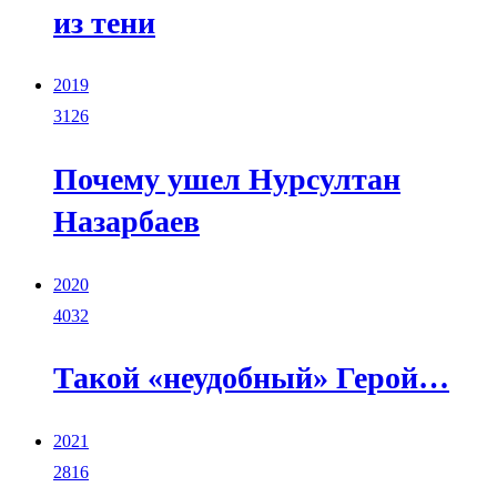
из тени
2019
3126
Почему ушел Нурсултан
Назарбаев
2020
4032
Такой «неудобный» Герой…
2021
2816