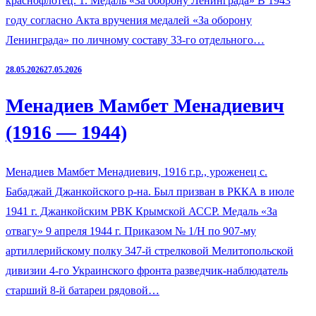
краснофлотец. 1. Медаль «За оборону Ленинграда» В 1943
году согласно Акта вручения медалей «За оборону
Ленинграда» по личному составу 33-го отдельного…
28.05.2026
27.05.2026
Менадиев Мамбет Менадиевич
(1916 — 1944)
Менадиев Мамбет Менадиевич, 1916 г.р., уроженец с.
Бабаджай Джанкойского р-на. Был призван в РККА в июле
1941 г. Джанкойским РВК Крымской АССР. Медаль «За
отвагу» 9 апреля 1944 г. Приказом № 1/Н по 907-му
артиллерийскому полку 347-й стрелковой Мелитопольской
дивизии 4-го Украинского фронта разведчик-наблюдатель
старший 8-й батареи рядовой…