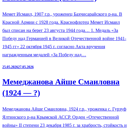
Мемет Исмаил, 1907 г.р., уроженец Бахчисарайского р-на. В
Красной Армии с 1928 года. Краснофлотец Мемет Исмаил
был списан на берег 23 августа 1944 года… 1. Медаль «За
Победу над Германией в Великой Отечественной войне 1941-
1945 гг» 22 октября 1945 г. согласно Акта вручения
награжденным медалей «За Победу над…
25.05.2026
27.05.2026
Мемеджанова Айше Смаиловна
(1924 — ?)
Мемеджанова Айше Смаиловна, 1924 г.р., уроженка с. Гурзуф
Ялтинского р-на Крымской АССР. Орден «Отечественной
войны» II степени 23 декабря 1985 г. за храбрость, стойкость и