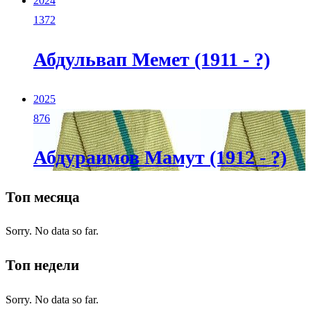
2024
1372
Абдульвап Мемет (1911 - ?)
2025
876
Абдураимов Мамут (1912 - ?)
Топ месяца
Sorry. No data so far.
Топ недели
Sorry. No data so far.