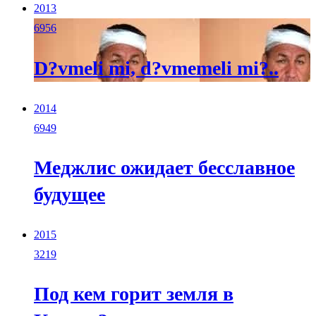
2013
6956
D?vmeli mi, d?vmemeli mi?..
2014
6949
Меджлис ожидает бесславное
будущее
2015
3219
Под кем горит земля в