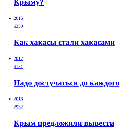
Крыму?
2016
6350
Как хакасы стали хакасами
2017
4131
Надо достучаться до каждого
2018
2932
Крым предложили вывести