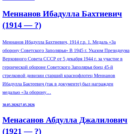
Меннанов Ибадулла Бахтиевич
(1914 — ?)
Меннанов Ибадулла Бахтиевич, 1914 г.р. 1. Медаль «За
оборону Советского Заполярья» В 1945 г. Указом Президиума
Верховного Совета СССР от 5 декабря 1944 г. за участие в
героической обороне Советского Заполярья боец 45-й
стрелковой дивизии старший краснофлотец Меннанов
Ибадулла Бактеевич (так в документе) был награжден
медалью «За оборону…
30.05.2026
27.05.2026
Менасанов Абдулла Джалилович
(1921 — ?)