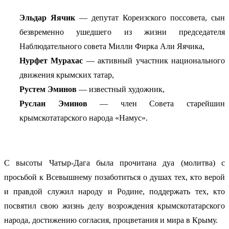
Эльдар Яячик
— депутат Кореизского поссовета, сын
безвременно ушедшего из жизни председателя
Наблюдательного совета Милли Фирка Али Яячика,
Нурфет Мурахас
— активный участник национального
движения крымских татар,
Рустем Эминов
— известный художник,
Руслан Эминов
— член Совета старейшин
крымскотатарского народа «Намус».
С высоты Чатыр-Дага была прочитана дуа (молитва) с
просьбой к Всевышнему позаботиться о душах тех, кто верой
и правдой служил народу и Родине, поддержать тех, кто
посвятил свою жизнь делу возрождения крымскотатарского
народа, достижению согласия, процветания и мира в Крыму.