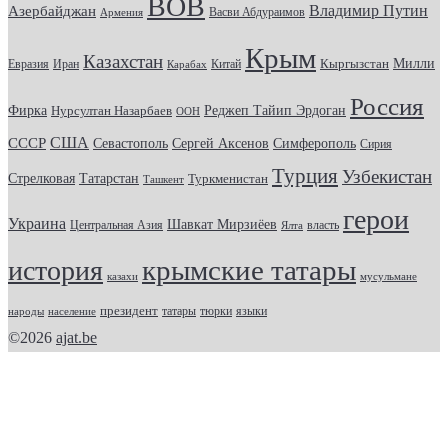
ВОВ
Владимир Путин
Азербайджан
Васви Абдураимов
Армения
Крым
Казахстан
Кыргызстан
Милли
Евразия
Китай
Иран
Карабах
Россия
Фирка
Реджеп Тайип Эрдоган
Нурсултан Назарбаев
ООН
США
СССР
Севастополь
Сергей Аксенов
Симферополь
Сирия
Турция
Узбекистан
Стрелковая
Татарстан
Туркменистан
Ташкент
герои
Украина
Шавкат Мирзиёев
Центральная Азия
Ялта
власть
крымские татары
история
казахи
мусульмане
президент
татары
тюрки
народы
население
языки
©2026
ajat.be