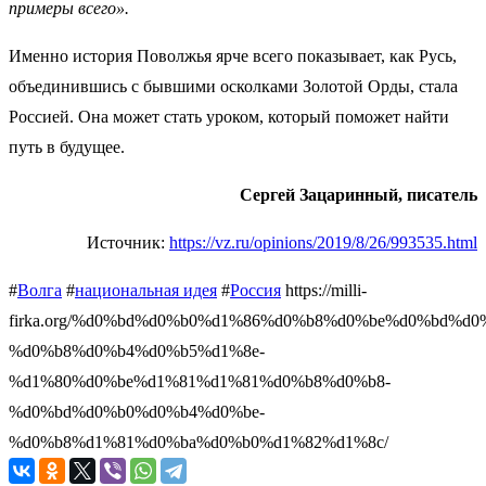
примеры всего».
Именно история Поволжья ярче всего показывает, как Русь,
объединившись с бывшими осколками Золотой Орды, стала
Россией. Она может стать уроком, который поможет найти
путь в будущее.
Cергей Зацаринный, писатель
Источник:
https://vz.ru/opinions/2019/8/26/993535.html
#
Волга
#
национальная идея
#
Россия
https://milli-
firka.org/%d0%bd%d0%b0%d1%86%d0%b8%d0%be%d0%bd%d
%d0%b8%d0%b4%d0%b5%d1%8e-
%d1%80%d0%be%d1%81%d1%81%d0%b8%d0%b8-
%d0%bd%d0%b0%d0%b4%d0%be-
%d0%b8%d1%81%d0%ba%d0%b0%d1%82%d1%8c/