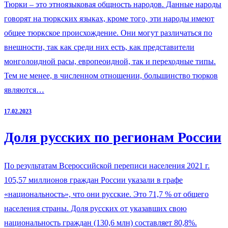
Тюрки – это этноязыковая общность народов. Данные народы
говорят на тюркских языках, кроме того, эти народы имеют
общее тюркское происхождение. Они могут различаться по
внешности, так как среди них есть, как представители
монголоидной расы, европеоидной, так и переходные типы.
Тем не менее, в численном отношении, большинство тюрков
являются…
17.02.2023
Доля русских по регионам России
По результатам Всероссийской переписи населения 2021 г.
105,57 миллионов граждан России указали в графе
«национальность», что они русские. Это 71,7 % от общего
населения страны. Доля русских от указавших свою
национальность граждан (130,6 млн) составляет 80,8%.