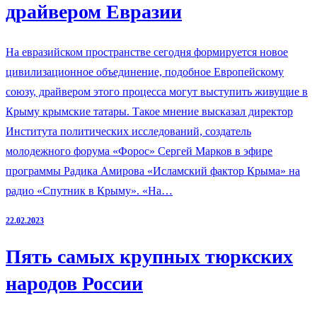
драйвером Евразии
На евразийском пространстве сегодня формируется новое
цивилизационное объединение, подобное Европейскому
союзу, драйвером этого процесса могут выступить живущие в
Крыму крымские татары. Такое мнение высказал директор
Института политических исследований, создатель
молодежного форума «Форос» Сергей Марков в эфире
программы Радика Амирова «Исламский фактор Крыма» на
радио «Спутник в Крыму». «На…
22.02.2023
Пять самых крупных тюркских
народов России