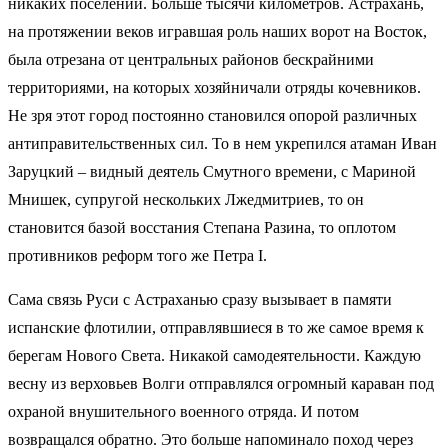
никаких поселений. Больше тысячи километров. Астрахань,
на протяжении веков игравшая роль наших ворот на Восток,
была отрезана от центральных районов бескрайними
территориями, на которых хозяйничали отряды кочевников.
Не зря этот город постоянно становился опорой различных
антиправительственных сил. То в нем укрепился атаман Иван
Заруцкий – видный деятель Смутного времени, с Мариной
Мнишек, супругой нескольких Лжедмитриев, то он
становится базой восстания Степана Разина, то оплотом
противников реформ того же Петра I.
Сама связь Руси с Астраханью сразу вызывает в памяти
испанские флотилии, отправлявшиеся в то же самое время к
берегам Нового Света. Никакой самодеятельности. Каждую
весну из верховьев Волги отправлялся огромный караван под
охраной внушительного военного отряда. И потом
возвращался обратно. Это больше напоминало поход через