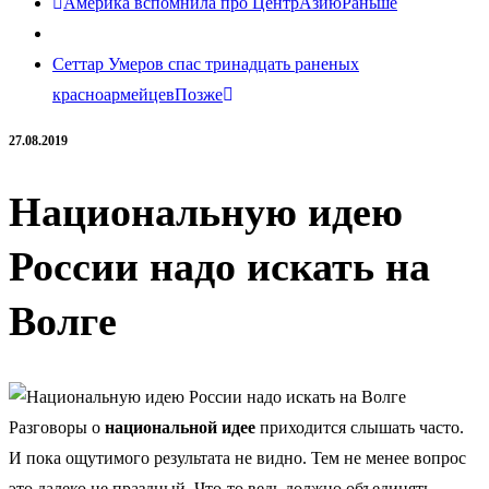
Америка вспомнила про ЦентрАзию
Раньше
Сеттар Умеров спас тринадцать раненых
красноармейцев
Позже
27.08.2019
Национальную идею
России надо искать на
Волге
Разговоры о
национальной идее
приходится слышать часто.
И пока ощутимого результата не видно. Тем не менее вопрос
это далеко не праздный. Что-то ведь должно объединять