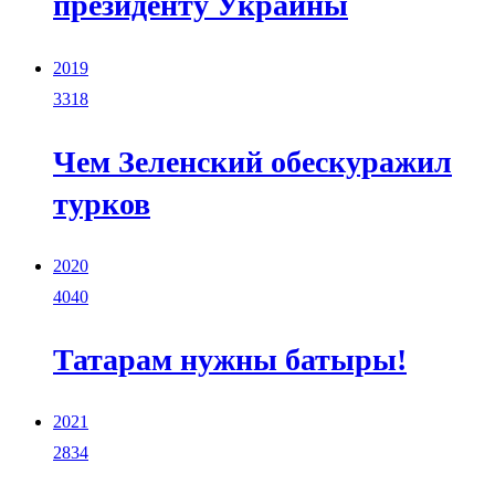
президенту Украины
2019
3318
Чем Зеленский обескуражил
турков
2020
4040
Татарам нужны батыры!
2021
2834