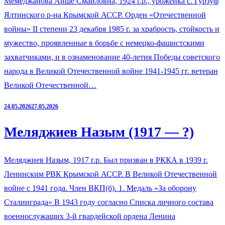
Мемеджанова Айше Смаиловна, 1924 г.р., уроженка с. Гурзуф
Ялтинского р-на Крымской АССР. Орден «Отечественной
войны» II степени 23 декабря 1985 г. за храбрость, стойкость и
мужество, проявленные в борьбе с немецко-фашистскими
захватчиками, и в ознаменование 40-летия Победы советского
народа в Великой Отечественной войне 1941-1945 гг. ветеран
Великой Отечественной…
24.05.2026
27.05.2026
Меляджиев Назым (1917 — ?)
Меляджиев Назым, 1917 г.р. Был призван в РККА в 1939 г.
Ленинским РВК Крымской АССР. В Великой Отечественной
войне с 1941 года. Член ВКП(б). 1. Медаль «За оборону
Сталинграда» В 1943 году согласно Списка личного состава
военнослужащих 3-й гвардейской ордена Ленина