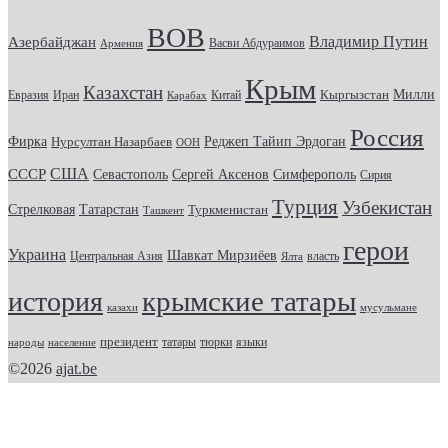
ВОВ
Владимир Путин
Азербайджан
Васви Абдураимов
Армения
Крым
Казахстан
Кыргызстан
Милли
Евразия
Китай
Иран
Карабах
Россия
Фирка
Реджеп Тайип Эрдоган
Нурсултан Назарбаев
ООН
США
СССР
Севастополь
Сергей Аксенов
Симферополь
Сирия
Турция
Узбекистан
Стрелковая
Татарстан
Туркменистан
Ташкент
герои
Украина
Шавкат Мирзиёев
Центральная Азия
Ялта
власть
крымские татары
история
казахи
мусульмане
президент
татары
тюрки
народы
население
языки
©2026
ajat.be