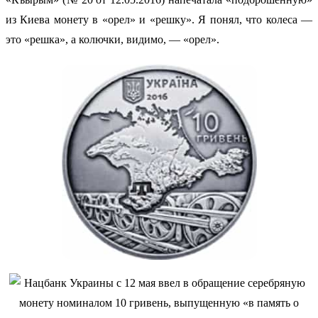
из Киева монету в «орел» и «решку». Я понял, что колеса —
это «решка», а колючки, видимо, — «орел».