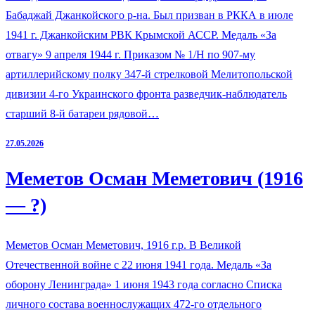
Бабаджай Джанкойского р-на. Был призван в РККА в июле
1941 г. Джанкойским РВК Крымской АССР. Медаль «За
отвагу» 9 апреля 1944 г. Приказом № 1/Н по 907-му
артиллерийскому полку 347-й стрелковой Мелитопольской
дивизии 4-го Украинского фронта разведчик-наблюдатель
старший 8-й батареи рядовой…
27.05.2026
Меметов Осман Меметович (1916
— ?)
Меметов Осман Меметович, 1916 г.р. В Великой
Отечественной войне с 22 июня 1941 года. Медаль «За
оборону Ленинграда» 1 июня 1943 года согласно Списка
личного состава военнослужащих 472-го отдельного