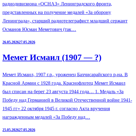
радиодивизиона «ОСНАЗ» Ленинградского фронта,
представленных на получение медалей «За оборону
Ленинграда», старший радиотелеграфист младший сержант
Османов Юсман Меметович (так…
26.05.2026
27.05.2026
Мемет Исмаил (1907 — ?)
Мемет Исмаил, 1907 г.р., уроженец Бахчисарайского р-на. В
Красной Армии с 1928 года. Краснофлотец Мемет Исмаил
был списан на берег 23 августа 1944 года… 1. Медаль «За
Победу над Германией в Великой Отечественной войне 1941-
1945 гг» 22 октября 1945 г. согласно Акта вручения
награжденным медалей «За Победу над…
25.05.2026
27.05.2026