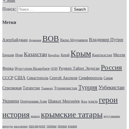
« Май
Поиск:
Метки
ВОВ
Владимир Путин
Азербайджан
Васви Абдураимов
Армения
Крым
Казахстан
Кыргызстан
Милли
Евразия
Китай
Иран
Карабах
Россия
Фирка
Реджеп Тайип Эрдоган
Нурсултан Назарбаев
ООН
США
СССР
Севастополь
Сергей Аксенов
Симферополь
Сирия
Турция
Узбекистан
Стрелковая
Татарстан
Туркменистан
Ташкент
герои
Украина
Шавкат Мирзиёев
Центральная Азия
Ялта
власть
крымские татары
история
казахи
мусульмане
президент
татары
тюрки
народы
население
языки