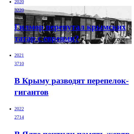
2020
3220
Гилмор перепутал крымских
татар с евреями?
2021
3710
В Крыму разводят перепелок-
гигантов
2022
2714