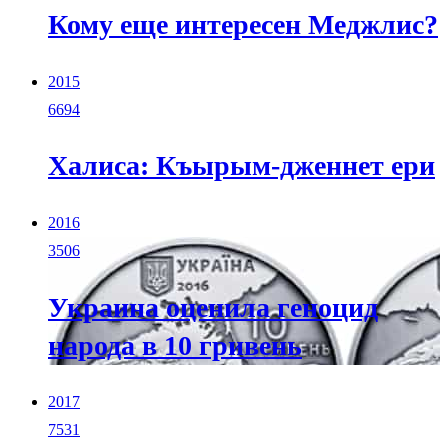
Кому еще интересен Меджлис?
2015
6694
Халиса: Къырым-дженнет ери
2016
3506
Украина оценила геноцид
народа в 10 гривень
2017
7531