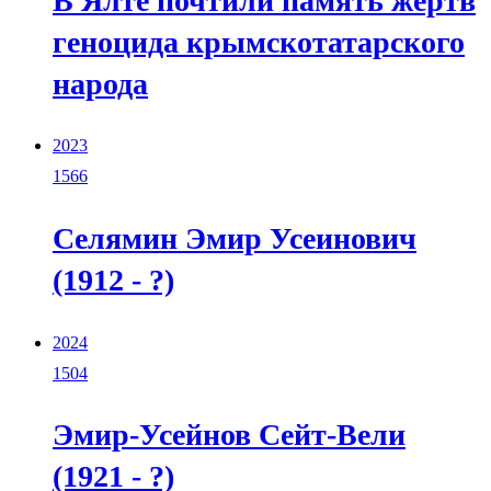
В Ялте почтили память жертв
геноцида крымскотатарского
народа
2023
1566
Селямин Эмир Усеинович
(1912 - ?)
2024
1504
Эмир-Усейнов Сейт-Вели
(1921 - ?)