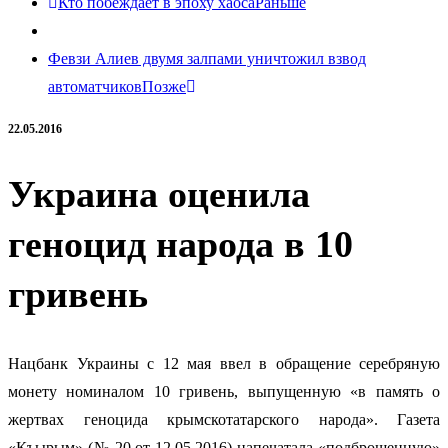
Кто побеждает в эпоху хаоса
Раньше
Февзи Алиев двумя залпами уничтожил взвод
автоматчиков
Позже
22.05.2016
Украина оценила
геноцид народа в 10
гривень
Нацбанк Украины с 12 мая ввел в обращение серебряную
монету номиналом 10 гривень, выпущенную «в память о
жертвах геноцида крымскотатарского народа». Газета
«Къырым» (№ 20 от 12.05.2016) напечатала «подброшенную»