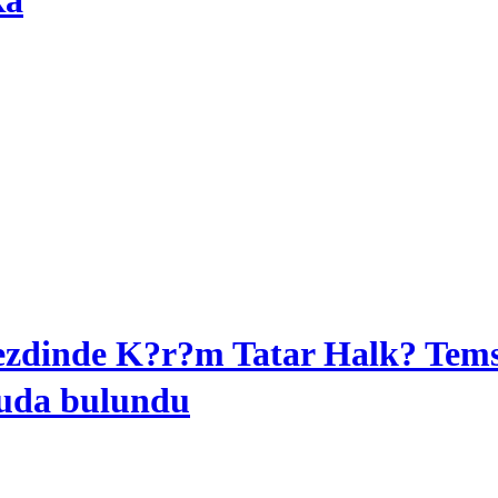
ка
dinde K?r?m Tatar Halk? Temsil
uda bulundu