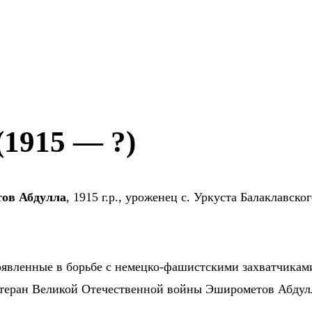
1915 — ?)
ов Абдулла
, 1915 г.р., уроженец с. Уркуста Балаклавск
проявленные в борьбе с немецко-фашистскими захватчикам
ветеран Великой Отечественной войны Эширометов Абдул