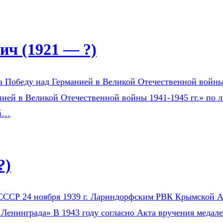
ч (1921 — ?)
а Победу над Германией в Великой Отечественной войны 1
ией в Великой Отечественной войны 1941-1945 гг.» по л
ой…
?)
СССР 24 ноября 1939 г. Лариндорфским РВК Крымской АС
 Ленинграда» В 1943 году согласно Акта вручения медал