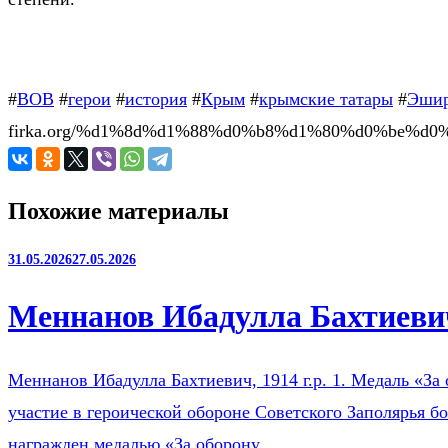
#
ВОВ
#
герои
#
история
#
Крым
#
крымские татары
#
Эшир
firka.org/%d1%8d%d1%88%d0%b8%d1%80%d0%be%d
Похожие материалы
31.05.2026
27.05.2026
Меннанов Ибадулла Бахтиевич
Меннанов Ибадулла Бахтиевич, 1914 г.р. 1. Медаль «За 
участие в героической обороне Советского Заполярья б
награжден медалью «За оборону…