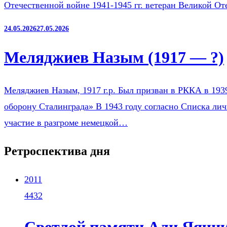
Отечественной войне 1941-1945 гг. ветеран Великой О
24.05.2026
27.05.2026
Меляджиев Назым (1917 — ?)
Меляджиев Назым, 1917 г.р. Был призван в РККА в 193
оборону Сталинграда» В 1943 году согласно Списка ли
участие в разгроме немецкой…
Ретроспектива дня
2011
4432