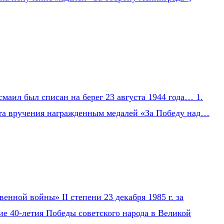
маил был списан на берег 23 августа 1944 года… 1.
Акта вручения награжденным медалей «За Победу над…
нной войны» II степени 23 декабря 1985 г. за
ие 40-летия Победы советского народа в Великой