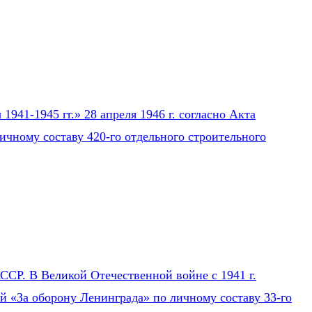
941-1945 гг.» 28 апреля 1946 г. согласно Акта
ичному составу 420-го отдельного строительного
СР. В Великой Отечественной войне с 1941 г.
ей «За оборону Ленинграда» по личному составу 33-го