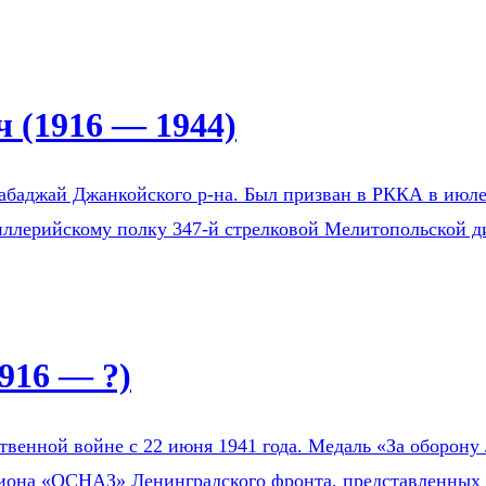
 (1916 — 1944)
Бабаджай Джанкойского р-на. Был призван в РККА в ию
тиллерийскому полку 347-й стрелковой Мелитопольской д
916 — ?)
венной войне с 22 июня 1941 года. Медаль «За оборону 
зиона «ОСНАЗ» Ленинградского фронта, представленных 