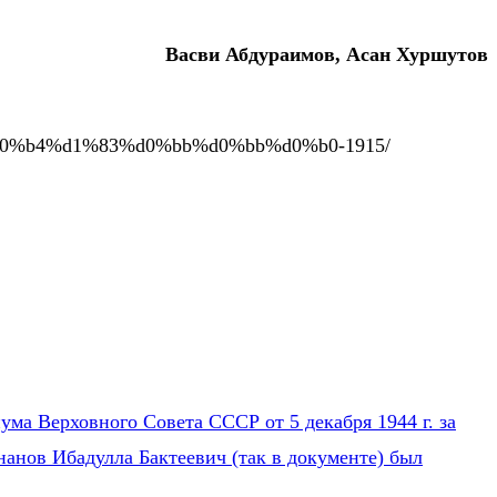
Васви Абдураимов, Асан Хуршутов
0%b4%d1%83%d0%bb%d0%bb%d0%b0-1915/
ума Верховного Совета СССР от 5 декабря 1944 г. за
нанов Ибадулла Бактеевич (так в документе) был