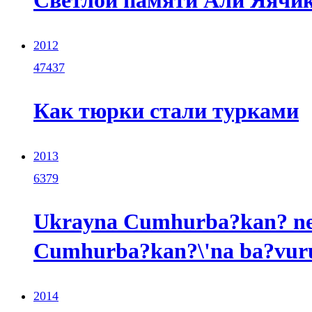
Светлой памяти Али Яячи
2012
47437
Как тюрки стали турками
2013
6379
Ukrayna Cumhurba?kan? nez
Cumhurba?kan?\'na ba?vur
2014