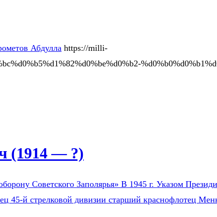
ометов Абдулла
https://milli-
0%bc%d0%b5%d1%82%d0%be%d0%b2-%d0%b0%d0%b1%d
 (1914 — ?)
оборону Советского Заполярья» В 1945 г. Указом Президи
оец 45-й стрелковой дивизии старший краснофлотец Мен