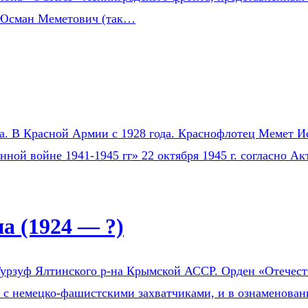
 Юсман Меметович (так…
на. В Красной Армии с 1928 года. Краснофлотец Мемет Ис
нной войне 1941-1945 гг» 22 октября 1945 г. согласно 
 (1924 — ?)
урзуф Ялтинского р-на Крымской АССР. Орден «Отечестве
е с немецко-фашистскими захватчиками, и в ознаменован