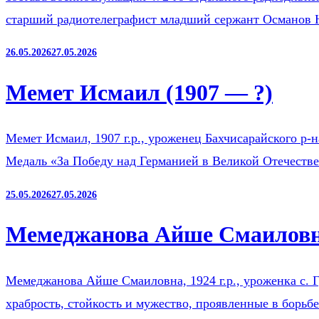
старший радиотелеграфист младший сержант Османов
26.05.2026
27.05.2026
Мемет Исмаил (1907 — ?)
Мемет Исмаил, 1907 г.р., уроженец Бахчисарайского р-
Медаль «За Победу над Германией в Великой Отечестве
25.05.2026
27.05.2026
Мемеджанова Айше Смаиловна
Мемеджанова Айше Смаиловна, 1924 г.р., уроженка с. Г
храбрость, стойкость и мужество, проявленные в борьб