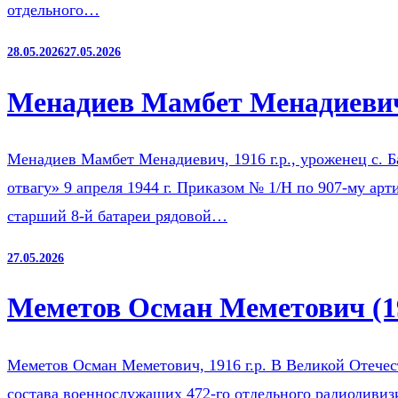
отдельного…
28.05.2026
27.05.2026
Менадиев Мамбет Менадиевич
Менадиев Мамбет Менадиевич, 1916 г.р., уроженец с. 
отвагу» 9 апреля 1944 г. Приказом № 1/Н по 907-му ар
старший 8-й батареи рядовой…
27.05.2026
Меметов Осман Меметович (1
Меметов Осман Меметович, 1916 г.р. В Великой Отечест
состава военнослужащих 472-го отдельного радиодиви