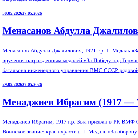
30.05.2026
27.05.2026
Менасанов Абдулла Джалилови
Менасанов Абдулла Джалилович, 1921 г.р. 1. Медаль «З
вручения награжденным медалей «За Победу над Герман
батальона инженерного управления ВМС СССР рядов
29.05.2026
27.05.2026
Менаджиев Ибрагим (1917 — 
Менаджиев Ибрагим, 1917 г.р. Был призван в РК ВМФ 
Воинское звание: краснофлотец. 1. Медаль «За оборону