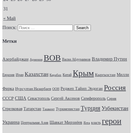
31
« Май
Поиск:
Метки
ВОВ
Владимир Путин
Азербайджан
Васви Абдураимов
Армения
Крым
Казахстан
Кыргызстан
Милли
Евразия
Китай
Иран
Карабах
Россия
Фирка
Реджеп Тайип Эрдоган
Нурсултан Назарбаев
ООН
США
СССР
Севастополь
Сергей Аксенов
Симферополь
Сирия
Турция
Узбекистан
Стрелковая
Татарстан
Туркменистан
Ташкент
герои
Украина
Шавкат Мирзиёев
Центральная Азия
Ялта
власть