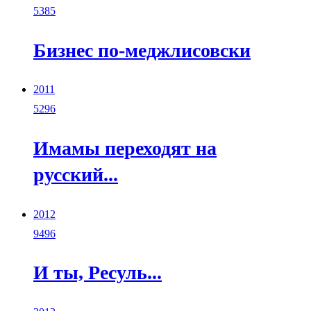
5385
Бизнес по-меджлисовски
2011
5296
Имамы переходят на
русский...
2012
9496
И ты, Ресуль...