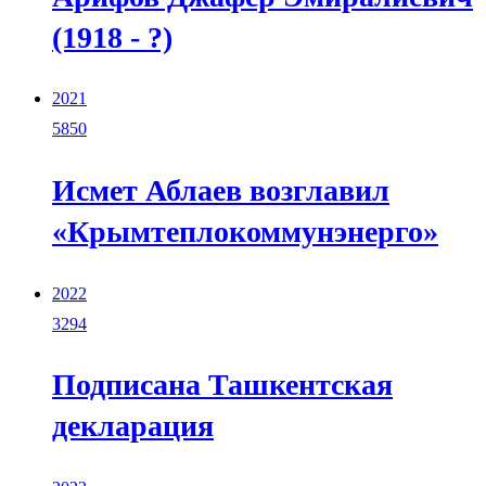
(1918 - ?)
2021
5850
Исмет Аблаев возглавил
«Крымтеплокоммунэнерго»
2022
3294
Подписана Ташкентская
декларация