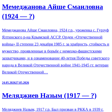
Мемеджанова Айше Смаиловна
(1924 — ?)
Мемеджанова Айше Смаиловна, 1924 г.р., уроженка с. Гурзуф
Ялтинского р-на Крымской АССР. Орден «Отечественной
войны» II степени 23 декабря 1985 г. за храбрость, стойкость и
мужество, проявленные в борьбе с немецко-фашистскими
захватчиками, и в ознаменование 40-летия Победы советского
народа в Великой Отечественной войне 1941-1945 гг. ветеран
Великой Отечественной…
24.05.2026
27.05.2026
Меляджиев Назым (1917 — ?)
Меляджиев Назым, 1917 г.р. Был призван в РККА в 1939 г.