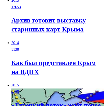
2013
12653
Архив готовит выставку
старинных карт Крыма
2014
5138
Как был представлен Крым
на ВДНХ
2015
4195
«Турецкий поток» ждёт новое