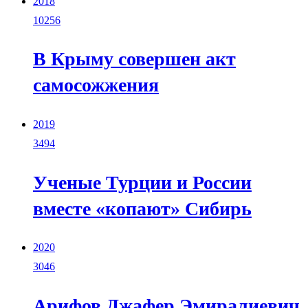
2018
10256
В Крыму совершен акт
самосожжения
2019
3494
Ученые Турции и России
вместе «копают» Сибирь
2020
3046
Арифов Джафер Эмиралиевич