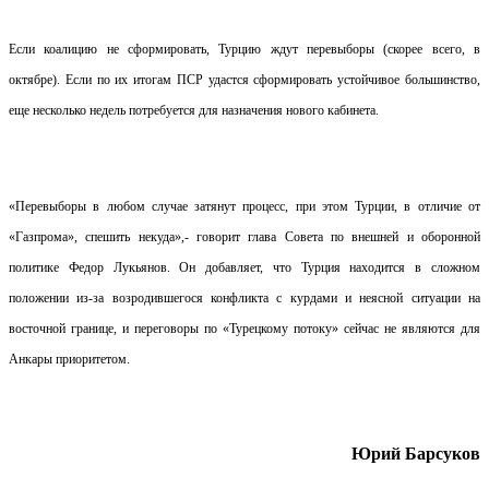
Если коалицию не сформировать, Турцию ждут перевыборы (скорее всего, в
октябре). Если по их итогам ПСР удастся сформировать устойчивое большинство,
еще несколько недель потребуется для назначения нового кабинета.
«Перевыборы в любом случае затянут процесс, при этом Турции, в отличие от
«Газпрома», спешить некуда»,- говорит глава Совета по внешней и оборонной
политике Федор Лукьянов. Он добавляет, что Турция находится в сложном
положении из-за возродившегося конфликта с курдами и неясной ситуации на
восточной границе, и переговоры по «Турецкому потоку» сейчас не являются для
Анкары приоритетом.
Юрий Барсуков