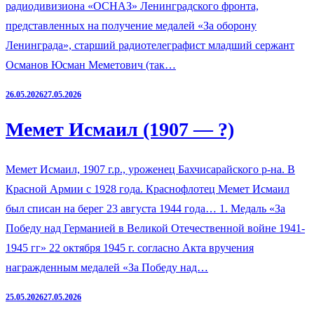
радиодивизиона «ОСНАЗ» Ленинградского фронта,
представленных на получение медалей «За оборону
Ленинграда», старший радиотелеграфист младший сержант
Османов Юсман Меметович (так…
26.05.2026
27.05.2026
Мемет Исмаил (1907 — ?)
Мемет Исмаил, 1907 г.р., уроженец Бахчисарайского р-на. В
Красной Армии с 1928 года. Краснофлотец Мемет Исмаил
был списан на берег 23 августа 1944 года… 1. Медаль «За
Победу над Германией в Великой Отечественной войне 1941-
1945 гг» 22 октября 1945 г. согласно Акта вручения
награжденным медалей «За Победу над…
25.05.2026
27.05.2026