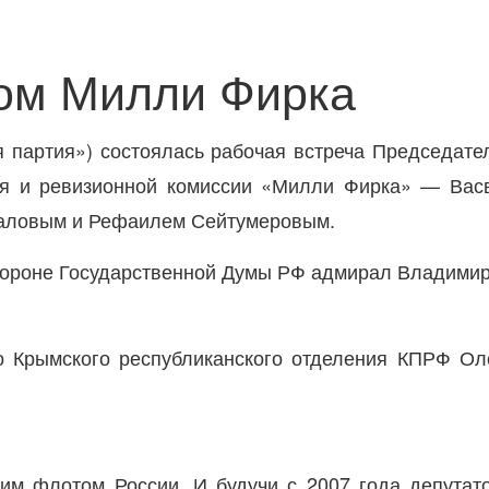
вом Милли Фирка
 партия») состоялась рабочая встреча Председате
ия и ревизионной комиссии «Милли Фирка» — Вас
аловым и Рефаилем Сейтумеровым.
во Крымского республиканского отделения КПРФ Ол
им флотом России. И будучи с 2007 года депутат