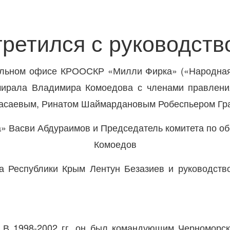
ретился с руководст
ральном офисе КРООСКР «Милли Фирка» («Народная
мирала Владимира Комоедова с членами правлен
асаевым, Ринатом Шаймардановым Робеспьером Гр
та Республики Крым Лентун Безазиев и руководст
В 1998-2002 гг. он был командующим Черноморск