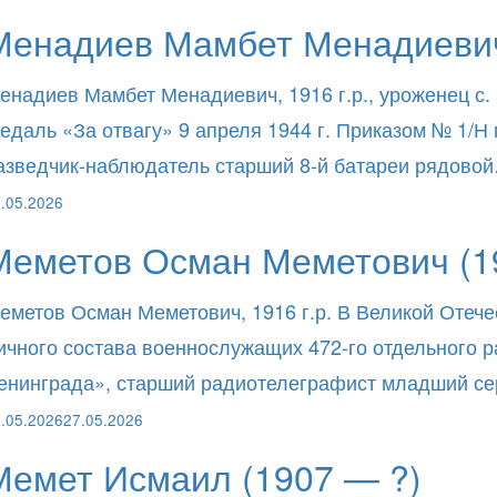
Менадиев Мамбет Менадиевич
енадиев Мамбет Менадиевич, 1916 г.р., уроженец с.
едаль «За отвагу» 9 апреля 1944 г. Приказом № 1/Н
азведчик-наблюдатель старший 8-й батареи рядово
.05.2026
Меметов Осман Меметович (1
еметов Осман Меметович, 1916 г.р. В Великой Отече
ичного состава военнослужащих 472-го отдельного
енинграда», старший радиотелеграфист младший с
.05.2026
27.05.2026
Мемет Исмаил (1907 — ?)