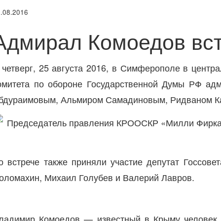
.08.2016
Адмирал Комоедов вст
 четверг, 25 августа 2016, в Симферополе в цент
омитета по обороне Государственной Думы РФ ад
бдураимовым, Альмиром Самадиновым, Ридваном К
о встрече также приняли участие депутат Госсове
оломахин, Михаил Голубев и Валерий Лавров.
ладимир Комоедов — известный в Крыму человек. 