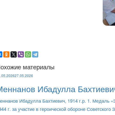
охожие материалы
.05.2026
27.05.2026
Меннанов Ибадулла Бахтиевич
еннанов Ибадулла Бахтиевич, 1914 г.р. 1. Медаль «
944 г. за участие в героической обороне Советског