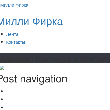
Милли Фирка
Лента
Контакты
Адмирал Комоедов встретилс
Post navigation
Дмитрий Козак опять летит в Крым
Раньше
Сейт Неби Куртсеитов оборонял Севастополь
Позже