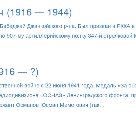
 (1916 — 1944)
 Бабаджай Джанкойского р-на. Был призван в РККА 
 по 907-му артиллерийскому полку 347-й стрелковой
й…
916 — ?)
ственной войне с 22 июня 1941 года. Медаль «За об
 радиодивизиона «ОСНАЗ» Ленинградского фронта, п
ержант Османов Юсман Меметович (так…