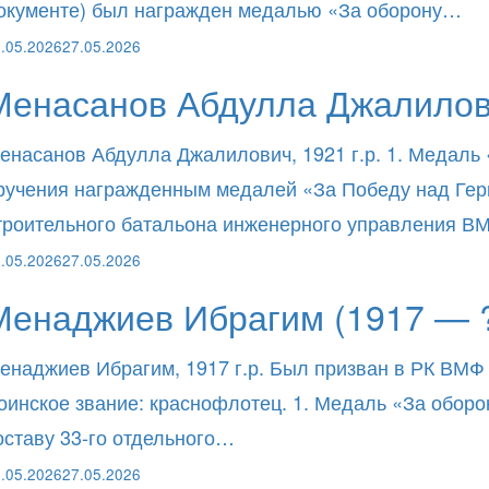
окументе) был награжден медалью «За оборону…
.05.2026
27.05.2026
Менасанов Абдулла Джалилов
енасанов Абдулла Джалилович, 1921 г.р. 1. Медаль 
ручения награжденным медалей «За Победу над Герма
троительного батальона инженерного управления 
.05.2026
27.05.2026
Менаджиев Ибрагим (1917 — 
енаджиев Ибрагим, 1917 г.р. Был призван в РК ВМФ
оинское звание: краснофлотец. 1. Медаль «За оборо
оставу 33-го отдельного…
.05.2026
27.05.2026