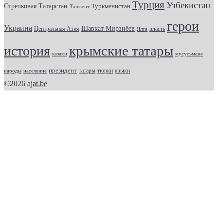
Турция
Узбекистан
Стрелковая
Татарстан
Туркменистан
Ташкент
герои
Украина
Шавкат Мирзиёев
Центральная Азия
Ялта
власть
крымские татары
история
казахи
мусульмане
президент
татары
тюрки
народы
население
языки
©2026
ajat.be