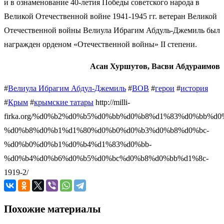
и в ознаменование 40-летия Победы советского народа в
Великой Отечественной войне 1941-1945 гг. ветеран Великой
Отечественной войны Велиула Ибрагим Абдуль-Джемиль был
награжден орденом «Отечественной войны» II степени.
Асан Хуршутов, Васви Абдураимов
#
Велиула Ибрагим Абдул-Джемиль
#
ВОВ
#
герои
#
история
#
Крым
#
крымские татары
http://milli-
firka.org/%d0%b2%d0%b5%d0%bb%d0%b8%d1%83%d0%bb%d0
%d0%b8%d0%b1%d1%80%d0%b0%d0%b3%d0%b8%d0%bc-
%d0%b0%d0%b1%d0%b4%d1%83%d0%bb-
%d0%b4%d0%b6%d0%b5%d0%bc%d0%b8%d0%bb%d1%8c-
1919-2/
Похожие материалы