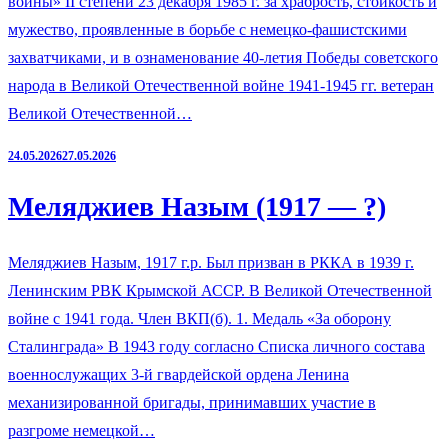
войны» II степени 23 декабря 1985 г. за храбрость, стойкость и
мужество, проявленные в борьбе с немецко-фашистскими
захватчиками, и в ознаменование 40-летия Победы советского
народа в Великой Отечественной войне 1941-1945 гг. ветеран
Великой Отечественной…
24.05.2026
27.05.2026
Меляджиев Назым (1917 — ?)
Меляджиев Назым, 1917 г.р. Был призван в РККА в 1939 г.
Ленинским РВК Крымской АССР. В Великой Отечественной
войне с 1941 года. Член ВКП(б). 1. Медаль «За оборону
Сталинграда» В 1943 году согласно Списка личного состава
военнослужащих 3-й гвардейской ордена Ленина
механизированной бригады, принимавших участие в
разгроме немецкой…