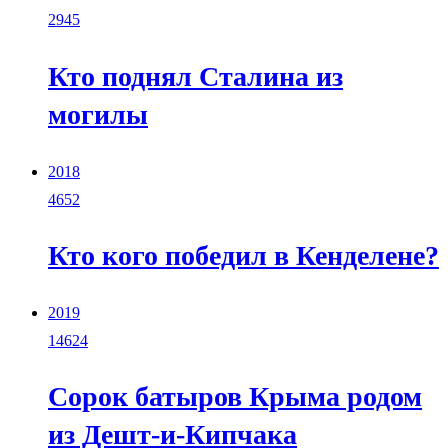
2945
Кто поднял Сталина из
могилы
2018
4652
Кто кого победил в Кенделене?
2019
14624
Сорок батыров Крыма родом
из Дешт-и-Кипчака