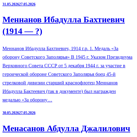
31.05.2026
27.05.2026
Меннанов Ибадулла Бахтиевич
(1914 — ?)
Меннанов Ибадулла Бахтиевич, 1914 г.р. 1. Медаль «За
оборону Советского Заполярья» В 1945 г. Указом Президиума
Верховного Совета СССР от 5 декабря 1944 г. за участие в
героической обороне Советского Заполярья боец 45-й
стрелковой дивизии старший краснофлотец Меннанов
Ибадулла Бактеевич (так в документе) был награжден
медалью «За оборону…
30.05.2026
27.05.2026
Менасанов Абдулла Джалилович