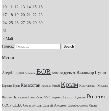
10
11
12
13
14
15
16
17
18
19
20
21
22
23
24
25
26
27
28
29
30
31
« Май
Поиск:
Метки
ВОВ
Владимир Путин
Азербайджан
Васви Абдураимов
Армения
Крым
Казахстан
Кыргызстан
Милли
Евразия
Китай
Иран
Карабах
Россия
Фирка
Реджеп Тайип Эрдоган
Нурсултан Назарбаев
ООН
США
СССР
Севастополь
Сергей Аксенов
Симферополь
Сирия