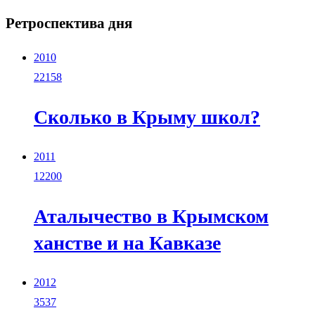
Ретроспектива дня
2010
22158
Сколько в Крыму школ?
2011
12200
Аталычество в Крымском
ханстве и на Кавказе
2012
3537