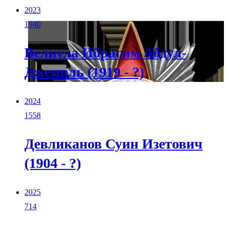
2023
1940
Велиула Ибрагим Абдул-
Джемиль (1919 - ?)
2024
1558
Девликанов Суин Изетович
(1904 - ?)
2025
714