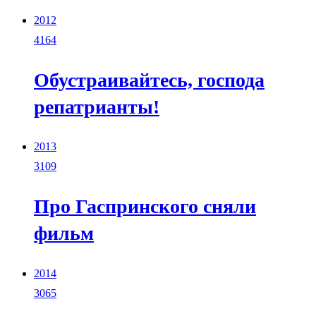
2012
4164
Обустраивайтесь, господа
репатрианты!
2013
3109
Про Гаспринского сняли
фильм
2014
3065