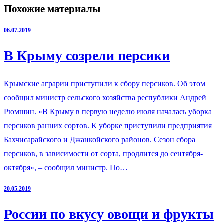
Похожие материалы
06.07.2019
В Крыму созрели персики
Крымские аграрии приступили к сбору персиков. Об этом
сообщил министр сельского хозяйства республики Андрей
Рюмшин. «В Крыму в первую неделю июля началась уборка
персиков ранних сортов. К уборке приступили предприятия
Бахчисарайского и Джанкойского районов. Сезон сбора
персиков, в зависимости от сорта, продлится до сентября-
октября», – сообщил министр. По…
20.05.2019
России по вкусу овощи и фрукты