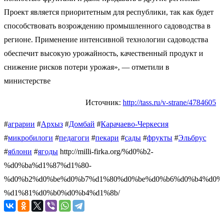
Проект является приоритетным для республики, так как будет
способствовать возрождению промышленного садоводства в
регионе. Применение интенсивной технологии садоводства
обеспечит высокую урожайность, качественный продукт и
снижение рисков потери урожая», — отметили в
министерстве
Источник:
http://tass.ru/v-strane/4784605
#
аграрии
#
Архыз
#
Домбай
#
Карачаево-Черкесия
#
микробилоги
#
педагоги
#
пекари
#
сады
#
фрукты
#
Эльбрус
#
яблони
#
ягоды
http://milli-firka.org/%d0%b2-
%d0%ba%d1%87%d1%80-
%d0%b2%d0%be%d0%b7%d1%80%d0%be%d0%b6%d0%b4%d0%
%d1%81%d0%b0%d0%b4%d1%8b/