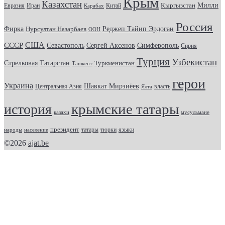
Крым
Казахстан
Кыргызстан
Милли
Евразия
Китай
Иран
Карабах
Россия
Фирка
Реджеп Тайип Эрдоган
Нурсултан Назарбаев
ООН
США
СССР
Севастополь
Сергей Аксенов
Симферополь
Сирия
Турция
Узбекистан
Стрелковая
Татарстан
Туркменистан
Ташкент
герои
Украина
Шавкат Мирзиёев
Центральная Азия
Ялта
власть
крымские татары
история
казахи
мусульмане
президент
татары
тюрки
народы
население
языки
©2026
ajat.be