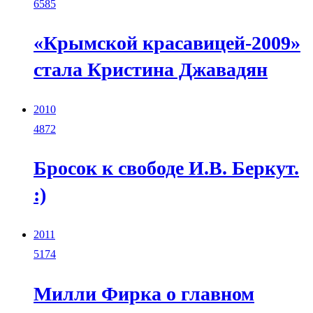
6585
«Крымской красавицей-2009»
стала Кристина Джавадян
2010
4872
Бросок к свободе И.В. Беркут.
:)
2011
5174
Милли Фирка о главном