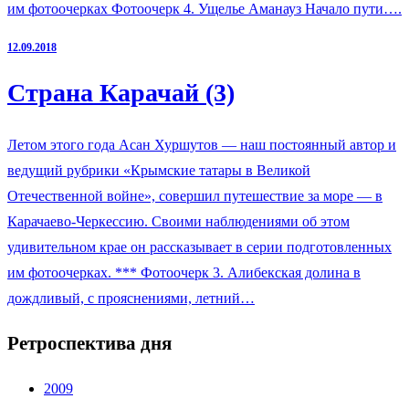
им фотоочерках Фотоочерк 4. Ущелье Аманауз Начало пути….
12.09.2018
Страна Карачай (3)
Летом этого года Асан Хуршутов — наш постоянный автор и
ведущий рубрики «Крымские татары в Великой
Отечественной войне», совершил путешествие за море — в
Карачаево-Черкессию. Своими наблюдениями об этом
удивительном крае он рассказывает в серии подготовленных
им фотоочерках. *** Фотоочерк 3. Алибекская долина в
дождливый, с прояснениями, летний…
Ретроспектива дня
2009