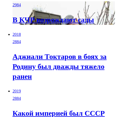
2984
В КЧР возрождают сады
2018
2884
Аджиали Токтаров в боях за
Родину был дважды тяжело
ранен
2019
2884
Какой империей был СССР