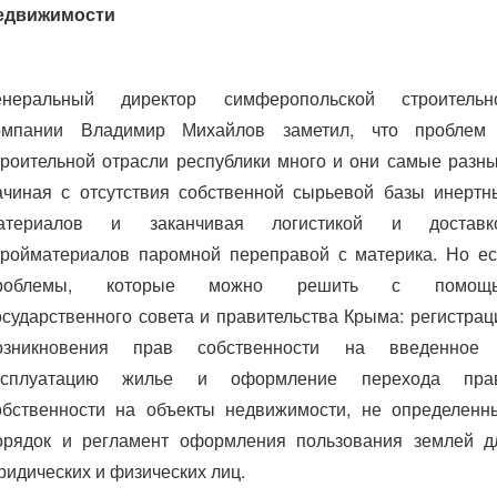
едвижимости
енеральный директор симферопольской строительн
омпании Владимир Михайлов заметил, что проблем
троительной отрасли республики много и они самые разны
ачиная с отсутствия собственной сырьевой базы инертн
атериалов и заканчивая логистикой и доставк
тройматериалов паромной переправой с материка. Но ес
роблемы, которые можно решить с помощ
осударственного совета и правительства Крыма: регистрац
озникновения прав собственности на введенное
ксплуатацию жилье и оформление перехода пра
обственности на объекты недвижимости, не определенн
орядок и регламент оформления пользования землей д
ридических и физических лиц.