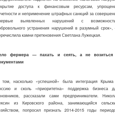
ткрытие доступа к финансовым ресурсам, упрощен
тчетности и неприменение штрафных санкций за совершен
первые выявленных нарушений с возможност
обровольного устранения нарушений в разумный срок»,
еречислила камни преткновения Светлана Лужецкая.
ело фермера — пахать и сеять, а не возиться
окументами
 том, насколько «успешной» была интеграция Крыма
оссию и сколь «приоритетна» поддержка бизнеса д
иновников, рассказали сами предприниматели. Никол
уксин из Кировского района, занимающийся сельск
озяйством, попросил признать 2014-2015 годы период