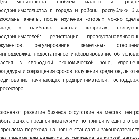
Для мониторинга проблем малого и средне
редпринимательства в города и районы республики бы
азосланы анкеты, после изучения которых можно сдела
ывод о наиболее частых вопросах, волнующ
редпринимателей: регистрация правоустанавливающ
окументов, регулирование земельных отношени
инподдержка, недостаточное информирование об услови
частия в свободной экономической зоне, упрощен
роцедуры и сокращения сроков получения кредитов, льготн
редитование начинающих предпринимателей, господдерж
гросектора.
сложняют развитие бизнеса отсутствие на местах центро
аботающих с предпринимателями по принципу единого окн
 проблема перехода на новые стандарты законодательств
редприниматели надеются на снижение налоговой нагрузк