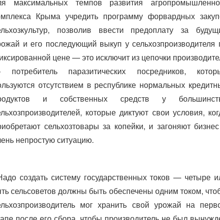
ля максимальных темпов развития агропромышленно
омплекса Крыма учредить программу форвардных закуп
ельхозкультур, позволив ввести предоплату за будущ
рожай и его последующий выкуп у сельхозпроизводителя 
иксированной цене — это исключит из цепочки производите
 потребитель паразитических посредников, котор
ользуются отсутствием в республике нормальных кредитн
родуктов и собственных средств у большинст
ельхозпроизводителей, которые диктуют свои условия, ког
риобретают сельхозтовары за копейки, и загоняют бизнес
чень непростую ситуацию.
Надо создать систему государственных токов — четыре и
ять сельсоветов должны быть обеспечены одним током, что
ельхозпроизводитель мог хранить свой урожай на перв
тапе после его сбора, чтобы производитель не был вынужд