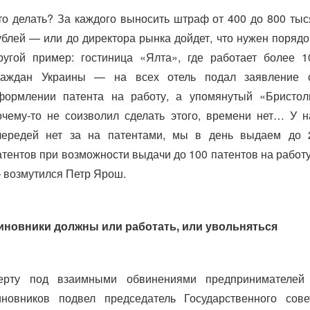
то делать? За каждого выносить штраф от 400 до 800 тыс
ублей — или до директора рынка дойдет, что нужен порядо
ругой пример: гостиница «Ялта», где работает более 1
раждан Украины — на всех отель подал заявление 
формлении патента на работу, а упомянутый «Бристол
очему-то не соизволил сделать этого, времени нет… У н
чередей нет за на патентами, мы в день выдаем до 
атентов при возможности выдачи до 100 патентов на работу
 возмутился Петр Ярош.
иновники должны или работать, или увольняться
ерту под взаимными обвинениями предпринимателей
иновников подвел председатель Государственного сове