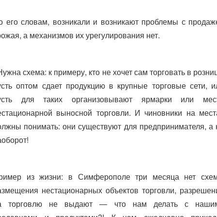
о его словам, возникали и возникают проблемы с продаж
рожая, а механизмов их урегулирования нет.
Нужна схема: к примеру, кто не хочет сам торговать в розниц
усть оптом сдает продукцию в крупные торговые сети, и
усть для таких организовывают ярмарки или мес
естационарной выносной торговли. И чиновники на мест
олжны понимать: они существуют для предпринимателя, а 
аоборот!
ример из жизни: в Симферополе три месяца нет схе
азмещения нестационарных объектов торговли, разрешен
а торговлю не выдают — что нам делать с наши