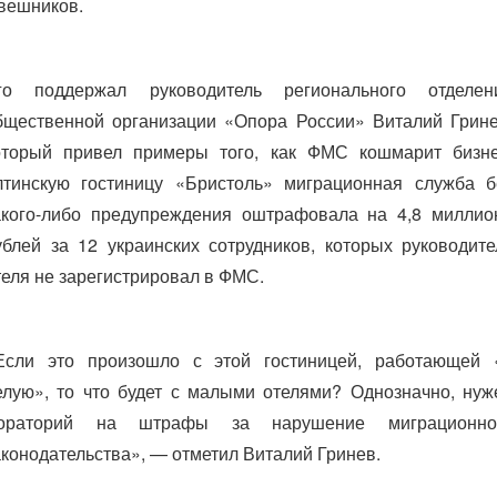
вешников.
го поддержал руководитель регионального отделен
бщественной организации «Опора России» Виталий Грине
оторый привел примеры того, как ФМС кошмарит бизне
лтинскую гостиницу «Бристоль» миграционная служба б
акого-либо предупреждения оштрафовала на 4,8 миллио
ублей за 12 украинских сотрудников, которых руководите
теля не зарегистрировал в ФМС.
Если это произошло с этой гостиницей, работающей 
елую», то что будет с малыми отелями? Однозначно, нуж
ораторий на штрафы за нарушение миграционно
аконодательства», — отметил Виталий Гринев.