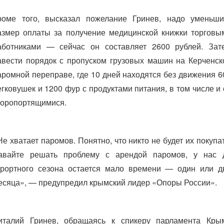
роме того, высказал пожелание Гринев, надо уменьши
азмер оплаты за получение медицинской книжки торговы
аботниками — сейчас он составляет 2600 рублей. Зат
авести порядок с пропуском грузовых машин на Керченск
аромной переправе, где 10 дней находятся без движения 6
егковушек и 1200 фур с продуктами питания, в том числе и 
коропортящимися.
Не хватает паромов. Понятно, что никто не будет их покупат
авайте решать проблему с арендой паромов, у нас 
урортного сезона остается мало времени — один или д
есяца», — предупредил крымский лидер «Опоры России».
италий Гринев, обращаясь к спикеру парламента Кры