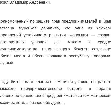
казал Владимир Андреевич.
полномоченный по защите прав предпринимателей в Кры
ветлана Лужецкая добавила, что одно из ключев
аправлений устойчивого развития экономики — создан
лагоприятных условий для малого и средне
редпринимательства, наполняющего бюджет, создающе
абочие места и обеспечивающего республику товарами
слугами.
ежду бизнесом и властью наметился диалог, но развит
рымского предпринимательства остается в неравн
словиях по сравнению с предпринимательством материков
оссии, заметила бизнес-обмудсмен.