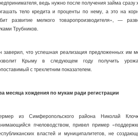
редпринимателя, ведь нужно после получения займа сразу 
огашать тело кредита и проценты по нему, а это на кор
убит развитие мелкого товаропроизводителя», — разв
уками Трубников.
н заверил, что успешная реализация предложенных им м
озволит Крыму в следующем году получить урожа
опоставимый с трехлетним показателем.
ва месяца хождения по мукам ради регистрации
ермер из Симферопольского района Николай Клочк
анимающийся пчеловодством, привел пример «поддержк
еспубликанских властей и муниципалитетов, не создающ