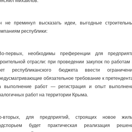
ояснил Михайлов.
н не преминул высказать идеи, выгодные строительн
омпаниям республики:
Во-первых, необходимы преференции для предприят
троительной отрасли: при проведении закупок по работам 
чет республиканского бюджета ввести ограничени
редусматривающие обязательное требование к претендент
а выполнение работ — регистрация и опыт выполнен
налогичных работ на территории Крыма.
о-вторых, для предприятий, строящих новое жиль
одспорьем будет практическая реализация решен