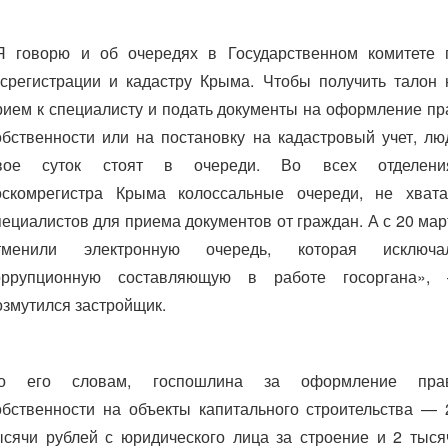
Я говорю и об очередях в Государственном комитете 
осрегистрации и кадастру Крыма. Чтобы получить талон 
рием к специалисту и подать документы на оформление пр
обственности или на постановку на кадастровый учет, лю
вое суток стоят в очереди. Во всех отделени
оскомрегистра Крыма колоссальные очереди, не хвата
пециалистов для приема документов от граждан. А с 20 мар
тменили электронную очередь, которая исключа
оррупционную составляющую в работе госоргана»,
озмутился застройщик.
о его словам, госпошлина за оформление пра
обственности на объекты капитального строительства — 
ысячи рублей с юридического лица за строение и 2 тыся