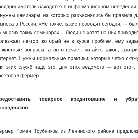
редприниматели находятся в информационном неведении
 нужны семинары, на которых разъяснялись бы правила д
изнеса в России. «Не такие, какие проводят сегодня, — был
а многих таких семинарах… Люди не хотят на них приходит
риезжает лектор, который не в курсе проблем, ему зада
онкретные вопросы, а он отвечает: читайте закон, смотри
нтернет. Нужны нормальные практики, которые четко скажу
ля этих служб надо это, для этих ведомств — вот это»,
осетовал фермер.
редоставить товарное кредитование и убра
осредников
ермер Роман Трубников из Ленинского района предлож