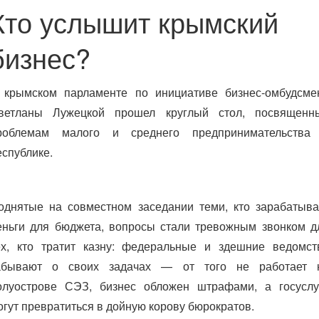
Кто услышит крымский
бизнес?
 крымском парламенте по инициативе бизнес-омбудсме
ветланы Лужецкой прошел круглый стол, посвященн
роблемам малого и среднего предпринимательства
еспублике.
однятые на совместном заседании теми, кто зарабатыва
еньги для бюджета, вопросы стали тревожным звонком д
ех, кто тратит казну: федеральные и здешние ведомст
абывают о своих задачах — от того не работает 
олуострове СЭЗ, бизнес обложен штрафами, а госуслу
огут превратиться в дойную корову бюрократов.