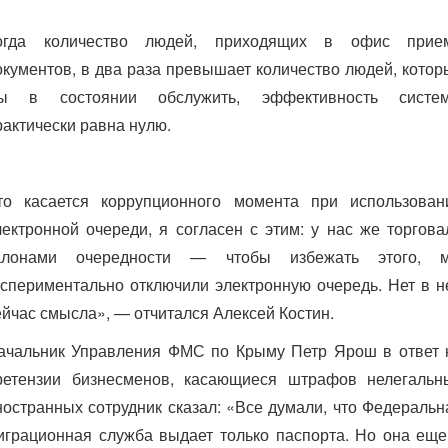
огда количество людей, приходящих в офис прие
окументов, в два раза превышает количество людей, котор
ы в состоянии обслужить, эффективность систе
рактически равна нулю.
то касается коррупционного момента при использован
лектронной очереди, я согласен с этим: у нас же торгова
алонами очередности — чтобы избежать этого, 
кспериментально отключили электронную очередь. Нет в н
ейчас смысла», — отчитался Алексей Костин.
ачальник Управления ФМС по Крыму Петр Ярош в ответ 
ретензии бизнесменов, касающиеся штрафов нелегальн
ностранных сотрудник сказал: «Все думали, что Федеральн
играционная служба выдает только паспорта. Но она еще