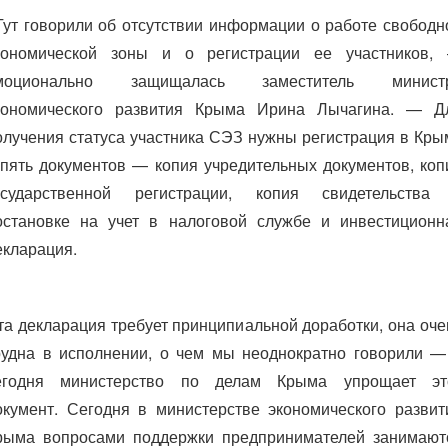
Тут говорили об отсутствии информации о работе свободн
кономической зоны и о регистрации ее участников,
моционально защищалась заместитель минист
кономического развития Крыма Ирина Лычагина. — Д
олучения статуса участника СЭЗ нужны регистрация в Кры
 пять документов — копия учредительных документов, коп
осударственной регистрации, копия свидетельства
остановке на учет в налоговой службе и инвестиционн
екларация.
та декларация требует принципиальной доработки, она оче
рудна в исполнении, о чем мы неоднократно говорили —
егодня министерство по делам Крыма упрощает эт
окумент. Сегодня в министерстве экономического развит
рыма вопросами поддержки предпринимателей занимают