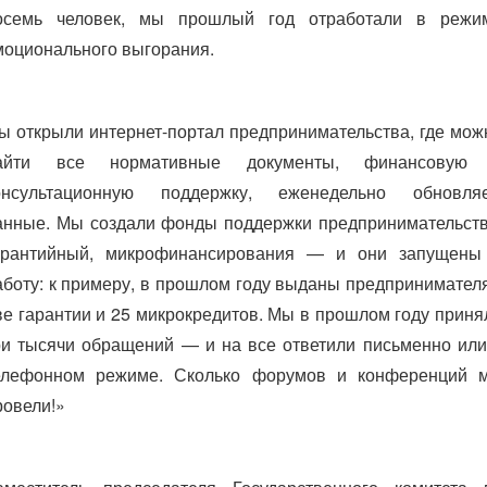
осемь человек, мы прошлый год отработали в режи
моционального выгорания.
ы открыли интернет-портал предпринимательства, где мож
айти все нормативные документы, финансовую
онсультационную поддержку, еженедельно обновля
анные. Мы создали фонды поддержки предпринимательств
арантийный, микрофинансирования — и они запущены
аботу: к примеру, в прошлом году выданы предпринимател
ве гарантии и 25 микрокредитов. Мы в прошлом году приня
ри тысячи обращений — и на все ответили письменно или
елефонном режиме. Сколько форумов и конференций 
ровели!»