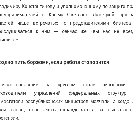
ладимиру Константинову и уполномоченному по защите пр
редпринимателей в Крыму Светлане Лужецкой, призв
ластей чаще встречаться с представителями бизнеса
рислушиваться к ним — сейчас же «вы нас не всег
лышите».
оздно пить боржоми, если работа стопорится
рисутствовавшие на круглом столе чиновники
уководители управлений федеральных структур
аместители республиканских министров молчали, а когда 
али слово, попытались оправдываться за высказанн
ретензии.