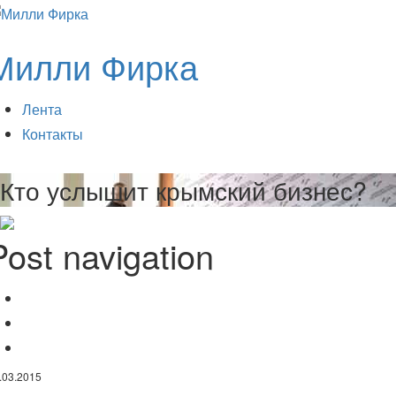
Милли Фирка
Лента
Контакты
Кто услышит крымский бизнес?
Post navigation
На госслужбу через Казань
Раньше
Министра меняют на переправе
Позже
.03.2015