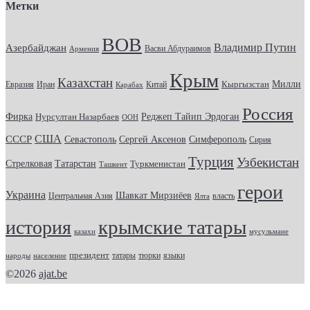
Метки
ВОВ
Владимир Путин
Азербайджан
Васви Абдураимов
Армения
Крым
Казахстан
Кыргызстан
Милли
Евразия
Китай
Иран
Карабах
Россия
Фирка
Реджеп Тайип Эрдоган
Нурсултан Назарбаев
ООН
США
СССР
Севастополь
Сергей Аксенов
Симферополь
Сирия
Турция
Узбекистан
Стрелковая
Татарстан
Туркменистан
Ташкент
герои
Украина
Шавкат Мирзиёев
Центральная Азия
Ялта
власть
крымские татары
история
казахи
мусульмане
президент
татары
тюрки
народы
население
языки
©2026
ajat.be