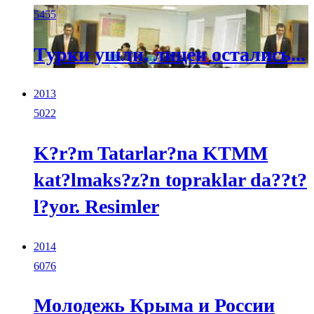
5455
Турки ушли, лицеи остались...
2013
5022
K?r?m Tatarlar?na KTMM
kat?lmaks?z?n topraklar da??t?
l?yor. Resimler
2014
6076
Молодежь Крыма и России