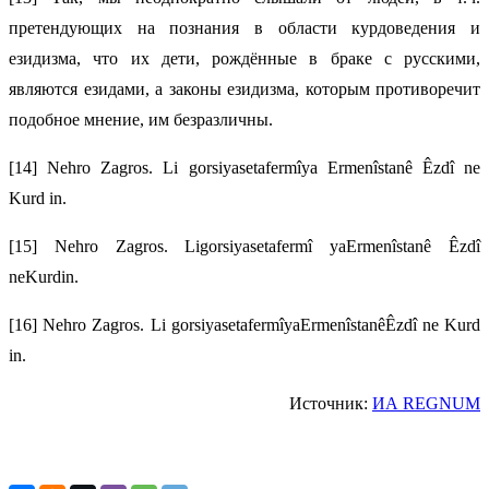
претендующих на познания в области курдоведения и
езидизма, что их дети, рождённые в браке с русскими,
являются езидами, а законы езидизма, которым противоречит
подобное мнение, им безразличны.
[14] Nehro Zagros. Li gorsiyasetafermîya Ermenîstanê Êzdî ne
Kurd in.
[15] Nehro Zagros. Ligorsiyasetafermî yaErmenîstanê Êzdî
neKurdin.
[16] Nehro Zagros. Li gorsiyasetafermîyaErmenîstanêÊzdî ne Kurd
in.
Источник:
ИА REGNUM