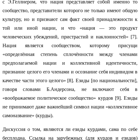
с Э.Геллнером, что нация представляет собой именно то
сообщество, представители которого не только имеют общую
культуру, но и признают сам факт своей принадлежности к
той или иной нации, и что «нация — это продукт
человеческих убеждений, пристрастий и наклонностей» [7].
Нация является сообществом, которому присущи
«определённая степень сплочённости между членами
предполагаемой нации и коллективной идентичности,
признание целого его членами и осознание себя индивидом в
качестве части этого целого» [8]. Езиды [по национальности],
говоря словами Б.Андерсона, не включают себя в
«воображаемое политическое сообщество» курдов [9]. Езиды
не принимают даже важнейший символ нации «коллективное
самоназвание» (курды).
Дискуссия о том, являются ли езиды курдами, сама по себе
бесплодна. Ссылка на зарубежных (для курдов и езидов)