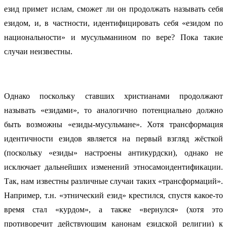
езид примет ислам, сможет ли он продолжать называть себя
езидом, и, в частности, идентифицировать себя «езидом по
национальности» и мусульманином по вере? Пока такие
случаи неизвестны.
Однако поскольку ставших христианами продолжают
называть «езидами», то аналогично потенциально должно
быть возможны «езиды-мусульмане». Хотя трансформация
идентичности езидов является на первый взгляд жёсткой
(поскольку «езиды» настроены антикурдски), однако не
исключает дальнейших изменений этносамоидентификации.
Так, нам известны различные случаи таких «трансформаций».
Например, т.н. «этнический езид» крестился, спустя какое-то
время стал «курдом», а также «вернулся» (хотя это
противоречит действующим канонам езидской религии) к