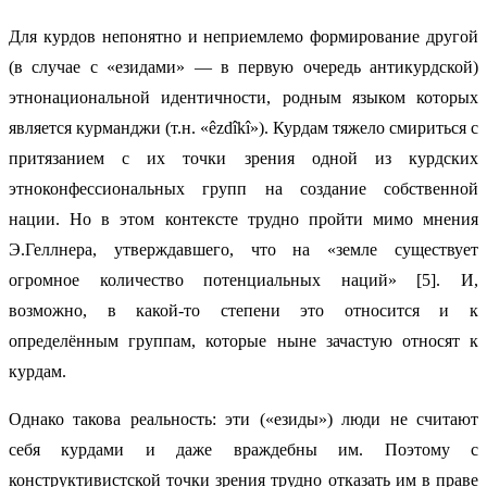
Для курдов непонятно и неприемлемо формирование другой
(в случае с «езидами» — в первую очередь антикурдской)
этнонациональной идентичности, родным языком которых
является курманджи (т.н. «êzdîkî»). Курдам тяжело смириться с
притязанием с их точки зрения одной из курдских
этноконфессиональных групп на создание собственной
нации. Но в этом контексте трудно пройти мимо мнения
Э.Геллнера, утверждавшего, что на «земле существует
огромное количество потенциальных наций» [5]. И,
возможно, в какой-то степени это относится и к
определённым группам, которые ныне зачастую относят к
курдам.
Однако такова реальность: эти («езиды») люди не считают
себя курдами и даже враждебны им. Поэтому с
конструктивистской точки зрения трудно отказать им в праве