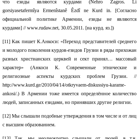
что езиды являются курдами (Nehro Zagros. Li
gorsiyasetafermîya Ermenîstanê Êzdî ne Kurd in. [Согласно
официальной политике Армении, езиды не являются
курдами] // www.rudaw.net, 30.05.2011. [на курд. яз.])
[11] Как пишет К.Анкоси: «Переход представителей среднего
и молодого поколения курдов-езидов Грузии в ряды прихожан
разных христианских церквей и сект принял… массовый
характер» (Анкоси К. Современные этнические и
религиозные аспекты курдских проблем Грузии. //
http://www.kurd.ge/2010/04/14/otkryvaem-diskussiyu-karame-
ankosi/.) В Армении тоже имеется определённое количество
людей, записанных езидами, но принявших другие религии.
[12] Мы слышали подобные утверждения в том числе и от лиц
с высшим образованием.
[13] Так, мы неоднократно слышали от людей, в т.ч.