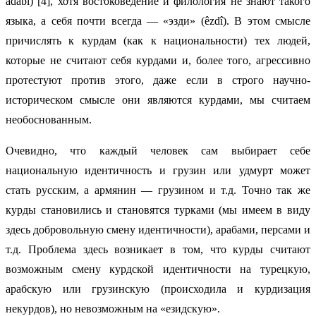
adabi) [4], хотя востоковедение и филология не знают такого
языка, а себя почти всегда — «эзди» (êzdî). В этом смысле
причислять к курдам (как к национальности) тех людей,
которые не считают себя курдами и, более того, агрессивно
протестуют против этого, даже если в строго научно-
историческом смысле они являются курдами, мы считаем
необоснованным.
Очевидно, что каждый человек сам выбирает себе
национальную идентичность и грузин или удмурт может
стать русским, а армянин — грузином и т.д. Точно так же
курды становились и становятся турками (мы имеем в виду
здесь добровольную смену идентичности), арабами, персами и
т.д. Проблема здесь возникает в том, что курды считают
возможным смену курдской идентичности на турецкую,
арабскую или грузинскую (происходила и курдизация
некурдов), но невозможным на «езидскую».