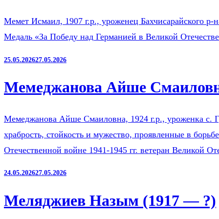
Мемет Исмаил, 1907 г.р., уроженец Бахчисарайского р-
Медаль «За Победу над Германией в Великой Отечестве
25.05.2026
27.05.2026
Мемеджанова Айше Смаиловна
Мемеджанова Айше Смаиловна, 1924 г.р., уроженка с. Г
храбрость, стойкость и мужество, проявленные в борьб
Отечественной войне 1941-1945 гг. ветеран Великой О
24.05.2026
27.05.2026
Меляджиев Назым (1917 — ?)