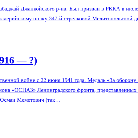
Бабаджай Джанкойского р-на. Был призван в РККА в ию
тиллерийскому полку 347-й стрелковой Мелитопольской д
916 — ?)
венной войне с 22 июня 1941 года. Медаль «За оборону 
зиона «ОСНАЗ» Ленинградского фронта, представленных 
 Юсман Меметович (так…