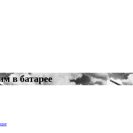
м в батарее
ьше