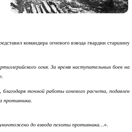
редставил командира огневого взвода гвардии старшину
тиллерийского огня. За время наступательных боев на
е.
, благодаря точной работы огневого расчета, подавлен
а противника.
я, уничтожено до взвода пехоты противника…
».