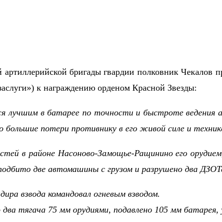
ой артиллерийской бригады гвардии полковник Чекалов п
заслуги») к награждению орденом Красной Звезды:
я лучшим в батарее по точности и быстроте ведения ар
 большие потери противнику в его живой силе и техник
астей в районе Насоново-Замощье-Ращинино его орудием
 подбито две автомашины с грузом и разрушено два ДЗОТ
дира взвода командовал огневым взводом.
то два тягача 75 мм орудиями, подавлено 105 мм батаре