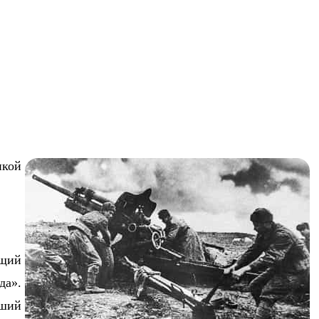
икой
ющий
да».
вший