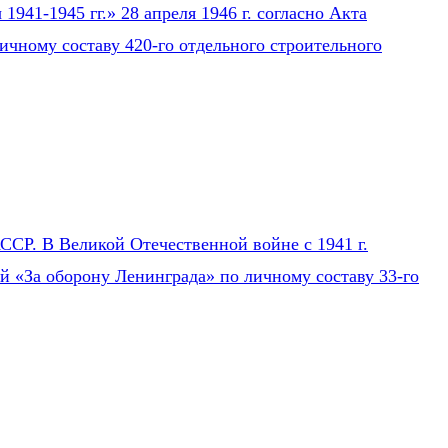
941-1945 гг.» 28 апреля 1946 г. согласно Акта
ичному составу 420-го отдельного строительного
СР. В Великой Отечественной войне с 1941 г.
ей «За оборону Ленинграда» по личному составу 33-го