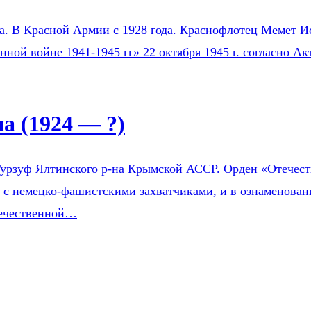
на. В Красной Армии с 1928 года. Краснофлотец Мемет Ис
нной войне 1941-1945 гг» 22 октября 1945 г. согласно 
 (1924 — ?)
урзуф Ялтинского р-на Крымской АССР. Орден «Отечестве
е с немецко-фашистскими захватчиками, и в ознаменован
течественной…