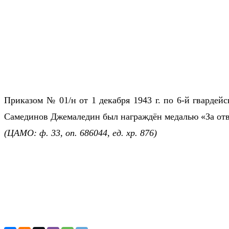
Приказом № 01/н от 1 декабря 1943 г. по 6-й гварде
Самединов Джемаледин был награждён медалью «За отв
(ЦАМО: ф. 33, оп. 686044, ед. хр. 876)