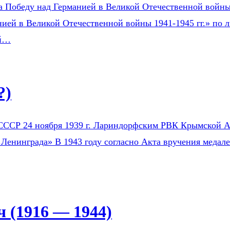
а Победу над Германией в Великой Отечественной войны 1
ией в Великой Отечественной войны 1941-1945 гг.» по л
ой…
?)
СССР 24 ноября 1939 г. Лариндорфским РВК Крымской АС
 Ленинграда» В 1943 году согласно Акта вручения медал
 (1916 — 1944)