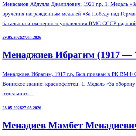
Менасанов Абдулла Джалилович, 1921 г.р. 1. Медаль «З
вручения награжденным медалей «За Победу над Герман
батальона инженерного управления ВМС СССР рядов
29.05.2026
27.05.2026
Менаджиев Ибрагим (1917 — 
Менаджиев Ибрагим, 1917 г.р. Был призван в РК ВМФ 
Воинское звание: краснофлотец. 1. Медаль «За оборону
отдельного…
28.05.2026
27.05.2026
Менадиев Мамбет Менадиевич