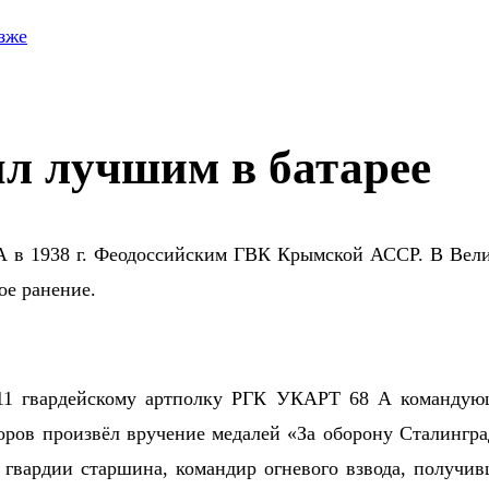
зже
л лучшим в батарее
ККА в 1938 г. Феодоссийским ГВК Крымской АССР. В Вел
ое ранение.
 211 гвардейскому артполку РГК УКАРТ 68 А команду
оров произвёл вручение медалей «За оборону Сталингра
 гвардии старшина, командир огневого взвода, получи