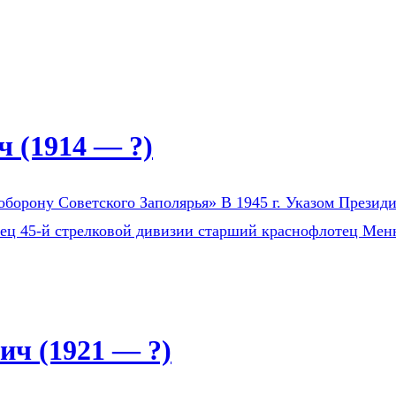
 (1914 — ?)
оборону Советского Заполярья» В 1945 г. Указом Президи
оец 45-й стрелковой дивизии старший краснофлотец Мен
ч (1921 — ?)