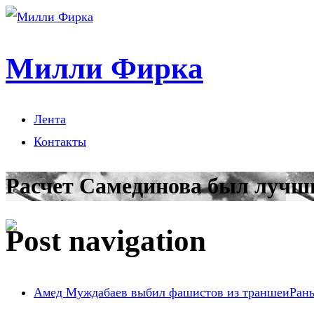
Милли Фирка
Лента
Контакты
Расчет Самединова был лучши
Post navigation
Амед Муждабаев выбил фашистов из траншеи
Ран