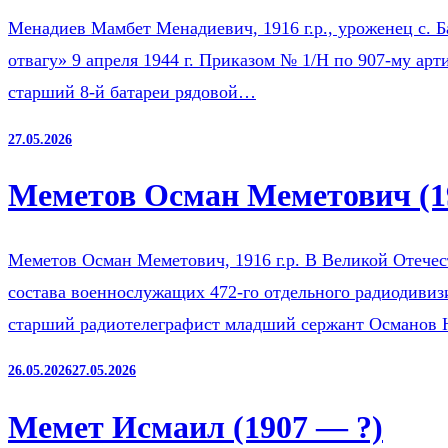
Менадиев Мамбет Менадиевич, 1916 г.р., уроженец с. 
отвагу» 9 апреля 1944 г. Приказом № 1/Н по 907-му ар
старший 8-й батареи рядовой…
27.05.2026
Меметов Осман Меметович (1
Меметов Осман Меметович, 1916 г.р. В Великой Отечест
состава военнослужащих 472-го отдельного радиодиви
старший радиотелеграфист младший сержант Османов
26.05.2026
27.05.2026
Мемет Исмаил (1907 — ?)