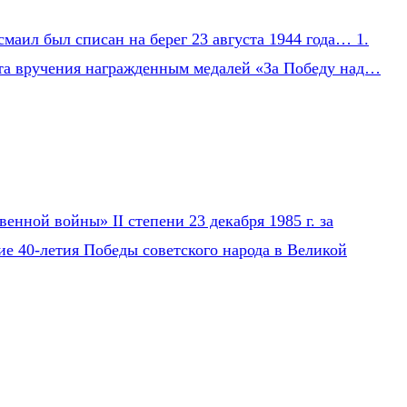
маил был списан на берег 23 августа 1944 года… 1.
Акта вручения награжденным медалей «За Победу над…
нной войны» II степени 23 декабря 1985 г. за
ие 40-летия Победы советского народа в Великой