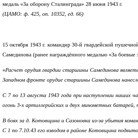
медаль «За оборону Сталинграда» 28 июня 1943 г.
(ЦАМО: ф. 425, оп. 10352, ед. 66)
15 октября 1943 г. командир 30-й гвардейской пушечн
Самединова (ранее награждённого медалью «За боевые 
«
Расчет орудия гвардии старшины Самединова являетс
Западном фронте орудие старшины Самединова нанесло
С 7 по 13 августа 1943 года при наступлении наших ч
огонь 3-х артиллерийских и двух минометных батарей,
В боях за д. Котовщина и Сазоновка из-за убытия коман
С 1 по 7.10.43 его взводом в районе Котовщина подви