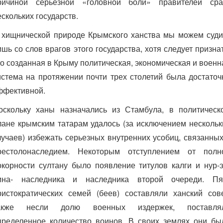
ричиной серьезной «головной боли» правителей сра
ескольких государств.
 хищнической природе Крымского ханства мы можем суди
ишь со слов врагов этого государства, хотя следует признат
то созданная в Крыму политическая, экономическая и военн
истема на протяжении почти трех столетий была достаточ
ффективной.
оскольку ханы назначались из Стамбула, в политическ
лане крымским татарам удалось (за исключением нескольк
лучаев) избежать серьезных внутренних усобиц, связанных
рестолонаследием. Некоторым отступлением от полн
окорности султану было появление титулов калги и нур-э
ина- наследника и наследника второй очереди. Пя
ристократических семей (беев) составляли ханский сове
акже несли долю военных издержек, поставля
пределенное количество воинов. В своих землях они бы