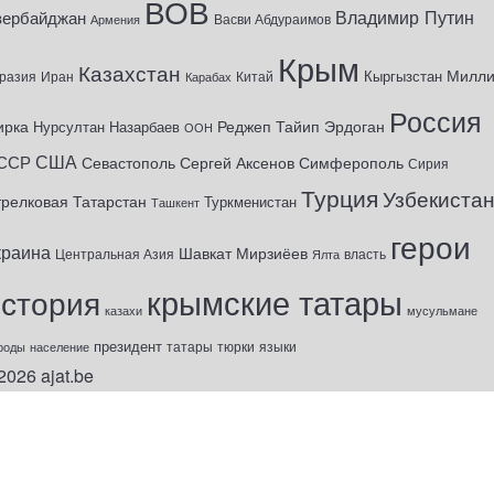
ВОВ
Владимир Путин
зербайджан
Васви Абдураимов
Армения
Крым
Казахстан
Милл
Кыргызстан
разия
Иран
Китай
Карабах
Россия
ирка
Реджеп Тайип Эрдоган
Нурсултан Назарбаев
ООН
США
ССР
Севастополь
Сергей Аксенов
Симферополь
Сирия
Турция
Узбекиста
трелковая
Татарстан
Туркменистан
Ташкент
герои
краина
Шавкат Мирзиёев
Центральная Азия
Ялта
власть
крымские татары
история
казахи
мусульмане
президент
татары
тюрки
роды
население
языки
2026
ajat.be