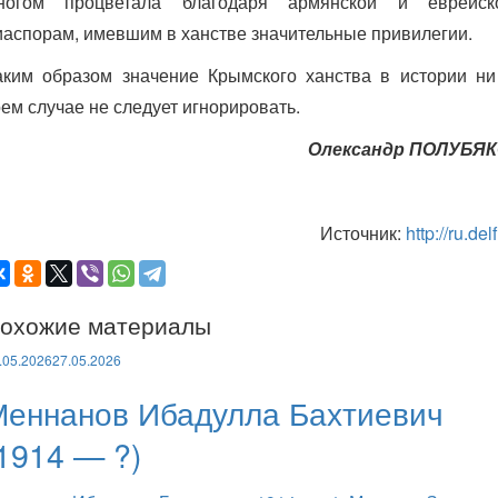
ногом процветала благодаря армянской и еврейск
иаспорам, имевшим в ханстве значительные привилегии.
аким образом значение Крымского ханства в истории ни
оем случае не следует игнорировать.
Олександр ПОЛУБЯ
Источник:
http://ru.delfi
охожие материалы
.05.2026
27.05.2026
Меннанов Ибадулла Бахтиевич
1914 — ?)