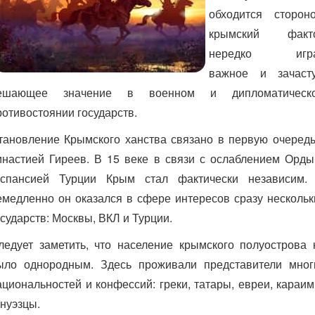
обходится стороно
крымский факт
нередко игр
важное и зачаст
ешающее значение в военном и дипломатическ
ротивостоянии государств.
тановление Крымского ханства связано в первую очередь
инастией Гиреев. В 15 веке в связи с ослаблением Орды
кспансией Турции Крым стал фактически независим.
емедленно он оказался в сфере интересов сразу нескольк
осударств: Москвы, ВКЛ и Турции.
ледует заметить, что население крымского полуострова 
ыло однородным. Здесь проживали представители мног
ациональностей и конфессий: греки, татары, евреи, караим
енуэзцы.