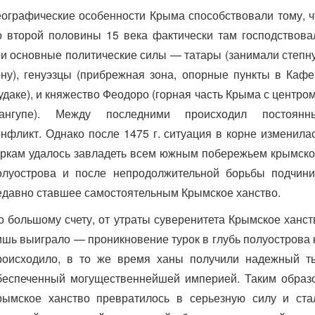
еографические особенности Крыма способствовали тому, ч
о второй половины 15 века фактически там господствова
ри основные политические силы — татары (занимали степн
ону), генуэзцы (прибрежная зона, опорные пункты в Кафе
удаке), и княжество Феодоро (горная часть Крыма с центром
ангупе). Между последними происходил постоянн
онфликт. Однако после 1475 г. ситуация в корне изменилас
уркам удалось завладеть всем южным побережьем крымско
олуострова и после непродолжительной борьбы подчини
едавно ставшее самостоятельным Крымское ханство.
о большому счету, от утраты суверенитета Крымское ханст
ишь выиграло — проникновение турок в глубь полуострова 
роисходило, в то же время ханы получили надежный т
беспеченный могущественнейшей империей. Таким образ
рымское ханство превратилось в серьезную силу и ста