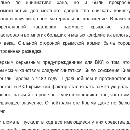
олько по инициативе хана, но и были прекрасн
озможностью для местного дворянства снискать воинск
лаву и улучшить свое материальное положение. В качест
ррегулярной кавалерии наемные крымские тата
частвовали во многих больших и малых конфликтах вплоть 
8 века. Сильной стороной крымской армии была хоро
строенная разведка.
ервым серьезным предупреждением для ВКЛ о том, что
рымским ханством следует считаться, было сожжение Кие
енгли Гиреем в 1482 году. В дальнейшем в противостоян
осквы и ВКЛ крымский фактор стал играть заметную роль
опрос, на чьей стороне выступит в конфликте хан, часто им
ешающее значение. О нейтралитете Крыма даже не было
ечи.
ипломаты пускали в ход все имеющиеся у них средства д
ого чтобы склонить ханское правительство на свою сторон