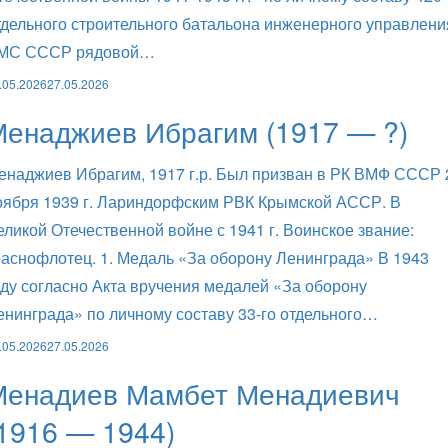
тдельного строительного батальона инженерного управлени
МС СССР рядовой…
.05.2026
27.05.2026
Менаджиев Ибрагим (1917 — ?)
енаджиев Ибрагим, 1917 г.р. Был призван в РК ВМФ СССР 
оября 1939 г. Лариндорфским РВК Крымской АССР. В
еликой Отечественной войне с 1941 г. Воинское звание:
раснофлотец. 1. Медаль «За оборону Ленинграда» В 1943
оду согласно Акта вручения медалей «За оборону
енинграда» по личному составу 33-го отдельного…
.05.2026
27.05.2026
Менадиев Мамбет Менадиевич
1916 — 1944)