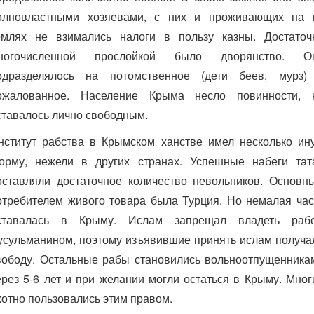
олновластными хозяевами, с них и проживающих на 
емлях не взимались налоги в пользу казны. Достаточ
ногочисленной прослойкой было дворянство. О
одразделялось на потомственное (дети беев, мурз)
ожалованное. Население Крыма несло повинности, 
ставалось лично свободным.
нститут рабства в Крымском ханстве имел несколько ин
орму, нежели в других странах. Успешные набеги тат
оставляли достаточное количество невольников. Основн
отребителем живого товара была Турция. Но немалая час
ставалась в Крыму. Ислам запрещал владеть раб
усульманином, поэтому изъявившие принять ислам получа
вободу. Остальные рабы становились вольноотпущенника
ерез 5-6 лет и при желании могли остаться в Крыму. Мног
хотно пользовались этим правом.