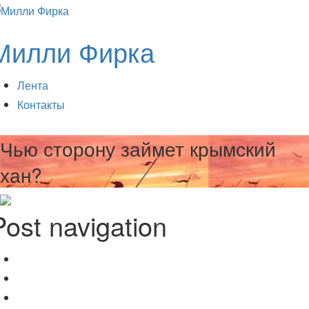
Милли Фирка
Лента
Контакты
Чью сторону займет крымский
хан?
Post navigation
Забытые могилы: Не повторить бы кощунства
Раньше
Нет вандализму в Алуште!
Позже