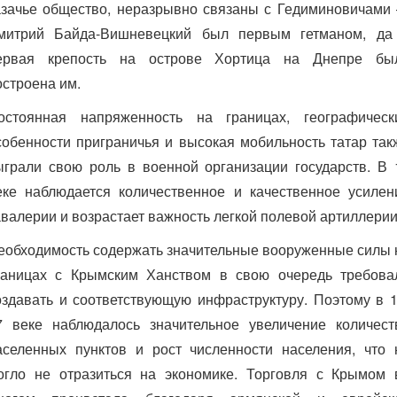
азачье общество, неразрывно связаны с Гедиминовичами
митрий Байда-Вишневецкий был первым гетманом, да
ервая крепость на острове Хортица на Днепре бы
остроена им.
остоянная напряженность на границах, географическ
собенности приграничья и высокая мобильность татар так
ыграли свою роль в военной организации государств. В 
еке наблюдается количественное и качественное усилен
авалерии и возрастает важность легкой полевой артиллерии
еобходимость содержать значительные вооруженные силы 
раницах с Крымским Ханством в свою очередь требова
оздавать и соответствующую инфраструктуру. Поэтому в 1
7 веке наблюдалось значительное увеличение количест
аселенных пунктов и рост численности населения, что 
огло не отразиться на экономике. Торговля с Крымом 