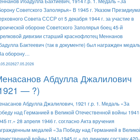
еннанов Ибадулла Бахтиевич, 1914 г.р. 1. Медаль «За
борону Советского Заполярья» В 1945 г. Указом Президиум
ерховного Совета СССР от 5 декабря 1944 г. за участие в
ероической обороне Советского Заполярья боец 45-й
трелковой дивизии старший краснофлотец Меннанов
бадулла Бактеевич (так в документе) был награжден медал
За оборону…
.05.2026
27.05.2026
Менасанов Абдулла Джалилович
1921 — ?)
енасанов Абдулла Джалилович, 1921 г.р. 1. Медаль «За
обеду над Германией в Великой Отечественной войны 1941
945 гг.» 28 апреля 1946 г. согласно Акта вручения
агражденным медалей «За Победу над Германией в Велико
течественной войны 1941-1945 гг.» по личному составу 420-