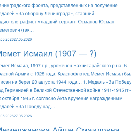
енинградского фронта, представленных на получение
едалей «За оборону Ленинграда», старший
адиотелеграфист младший сержант Османов Юсман
еметович (так…
.05.2026
27.05.2026
емет Исмаил (1907 — ?)
емет Исмаил, 1907 г.р., уроженец Бахчисарайского р-на. В
расной Армии с 1928 года. Краснофлотец Мемет Исмаил бы
писан на берег 23 августа 1944 года… 1. Медаль «За Побед
ад Германией в Великой Отечественной войне 1941-1945 гг
2 октября 1945 г. согласно Акта вручения награжденным
едалей «За Победу над…
.05.2026
27.05.2026
Мемеджанова Айше Смаиловна