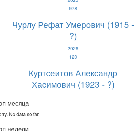
978
Чурлу Рефат Умерович (1915 -
?)
2026
120
Куртсеитов Александр
Хасимович (1923 - ?)
оп месяца
rry. No data so far.
оп недели