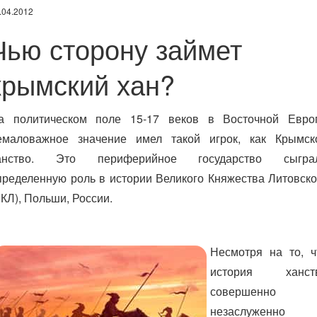
.04.2012
Чью сторону займет
крымский хан?
а политическом поле 15-17 веков в Восточной Евро
емаловажное значение имел такой игрок, как Крымск
анство.
Это периферийное государство сыгра
пределенную роль в истории Великого Княжества Литовско
ВКЛ), Польши, России.
Несмотря на то, ч
история ханст
совершенно
незаслуженно