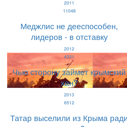
2011
11048
Меджлис не дееспособен,
лидеров - в отставку
2012
4331
Чью сторону займет крымский
хан?
2013
6512
Татар выселили из Крыма рад