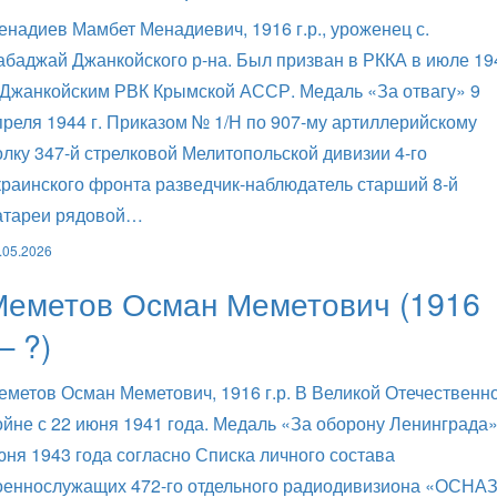
енадиев Мамбет Менадиевич, 1916 г.р., уроженец с.
абаджай Джанкойского р-на. Был призван в РККА в июле 19
. Джанкойским РВК Крымской АССР. Медаль «За отвагу» 9
преля 1944 г. Приказом № 1/Н по 907-му артиллерийскому
олку 347-й стрелковой Мелитопольской дивизии 4-го
краинского фронта разведчик-наблюдатель старший 8-й
атареи рядовой…
.05.2026
Меметов Осман Меметович (1916
— ?)
еметов Осман Меметович, 1916 г.р. В Великой Отечественн
ойне с 22 июня 1941 года. Медаль «За оборону Ленинграда»
юня 1943 года согласно Списка личного состава
оеннослужащих 472-го отдельного радиодивизиона «ОСНА