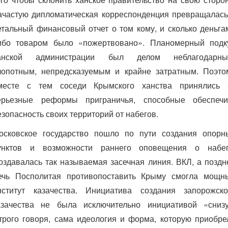
ачастую дипломатическая корреспонденция превращалась
етальный финансовый отчет о том кому, и сколько деньга
ибо товаром было «пожертвовано». Планомерный подк
анской администрации был делом неблагодарны
лопотным, непредсказуемым и крайне затратным. Поэто
месте с тем соседи Крымского ханства принялись 
ерьезные реформы приграничья, способные обеспечи
езопасность своих территорий от набегов.
осковское государство пошло по пути создания опорн
унктов и возможности раннего оповещения о набег
оздавалась так называемая засечная линия. ВКЛ, а поздн
ечь Посполитая противопоставить Крыму смогла мощн
нститут казачества. Инициатива создания запорожско
азачества не была исключительно инициативой «снизу
трого говоря, сама идеология и форма, которую приобре