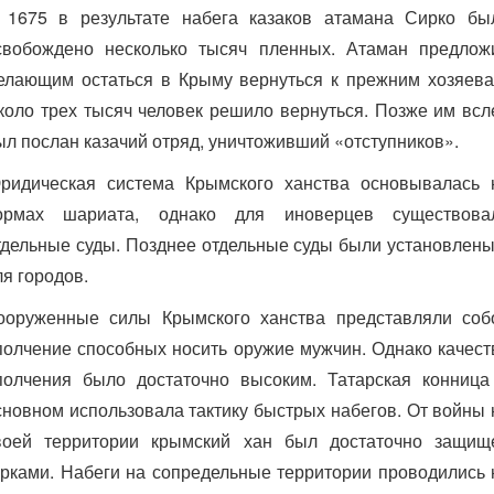
 1675 в результате набега казаков атамана Сирко бы
свобождено несколько тысяч пленных. Атаман предлож
елающим остаться в Крыму вернуться к прежним хозяева
коло трех тысяч человек решило вернуться. Позже им всл
ыл послан казачий отряд, уничтоживший «отступников».
ридическая система Крымского ханства основывалась 
ормах шариата, однако для иноверцев существова
тдельные суды. Позднее отдельные суды были установлены
ля городов.
ооруженные силы Крымского ханства представляли соб
полчение способных носить оружие мужчин. Однако качест
полчения было достаточно высоким. Татарская конница
сновном использовала тактику быстрых набегов. От войны 
воей территории крымский хан был достаточно защищ
урками. Набеги на сопредельные территории проводились 