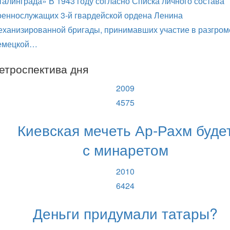
талинграда» В 1943 году согласно Списка личного состава
оеннослужащих 3-й гвардейской ордена Ленина
еханизированной бригады, принимавших участие в разгром
емецкой…
етроспектива дня
2009
4575
Киевская мечеть Ар-Рахм буде
с минаретом
2010
6424
Деньги придумали татары?