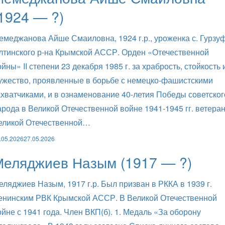
1924 — ?)
емеджанова Айше Смаиловна, 1924 г.р., уроженка с. Гурзу
лтинского р-на Крымской АССР. Орден «Отечественной
ойны» II степени 23 декабря 1985 г. за храбрость, стойкость 
ужество, проявленные в борьбе с немецко-фашистскими
ахватчиками, и в ознаменование 40-летия Победы советског
арода в Великой Отечественной войне 1941-1945 гг. ветера
еликой Отечественной…
.05.2026
27.05.2026
Меляджиев Назым (1917 — ?)
еляджиев Назым, 1917 г.р. Был призван в РККА в 1939 г.
енинским РВК Крымской АССР. В Великой Отечественной
ойне с 1941 года. Член ВКП(б). 1. Медаль «За оборону