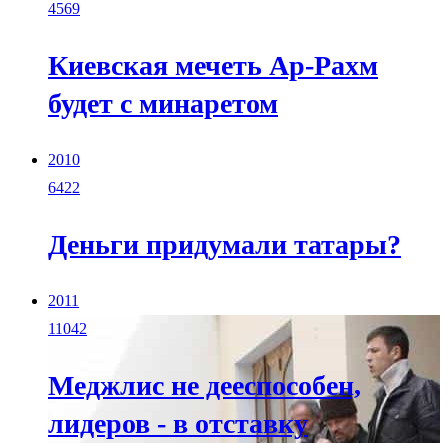
4569
Киевская мечеть Ар-Рахм
будет с минаретом
2010
6422
Деньги придумали татары?
2011
11042
Меджлис не дееспособен,
лидеров - в отставку