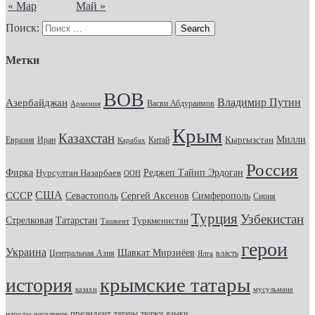
« Мар
Май »
Поиск:
Метки
ВОВ
Владимир Путин
Азербайджан
Васви Абдураимов
Армения
Крым
Казахстан
Кыргызстан
Милли
Евразия
Китай
Иран
Карабах
Россия
Фирка
Реджеп Тайип Эрдоган
Нурсултан Назарбаев
ООН
США
СССР
Севастополь
Сергей Аксенов
Симферополь
Сирия
Турция
Узбекистан
Стрелковая
Татарстан
Туркменистан
Ташкент
герои
Украина
Шавкат Мирзиёев
Центральная Азия
Ялта
власть
крымские татары
история
казахи
мусульмане
президент
татары
тюрки
народы
население
языки