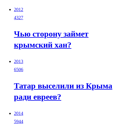
2012
4327
Чью сторону займет
крымский хан?
2013
6506
Татар выселили из Крыма
ради евреев?
2014
5944