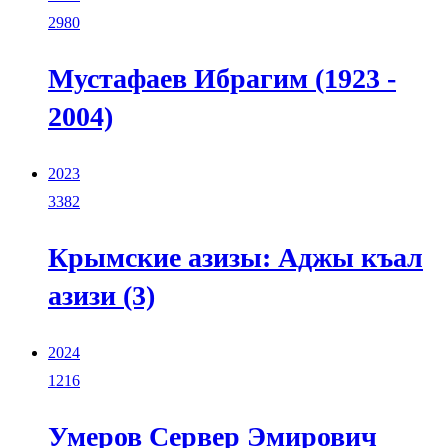
2980
Мустафаев Ибрагим (1923 -
2004)
2023
3382
Крымские азизы: Аджы къал
азизи (3)
2024
1216
Умеров Сервер Эмирович