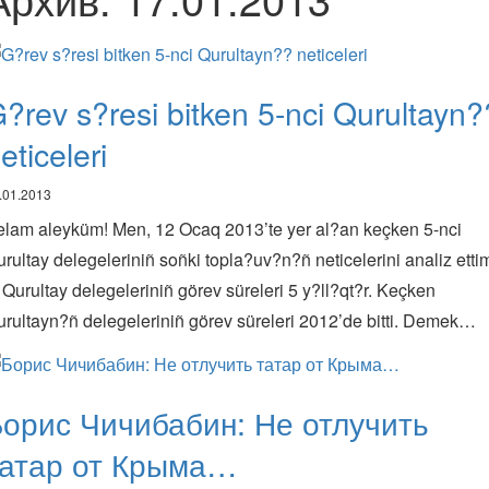
?rev s?resi bitken 5-nci Qurultayn?
eticeleri
.01.2013
elam aleyküm! Men, 12 Ocaq 2013’te yer al?an keçken 5-nci
rultay delegeleriniñ soñki topla?uv?n?ñ neticelerini analiz etti
 Qurultay delegeleriniñ görev süreleri 5 y?ll?qt?r. Keçken
rultayn?ñ delegeleriniñ görev süreleri 2012’de bitti. Demek…
орис Чичибабин: Не отлучить
татар от Крыма…