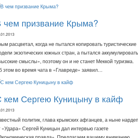
В чем призвание Крыма?
.01.2013
рым расцветал, когда не пытался копировать туристические
одели экзотических южных стран, а пытался аккумулироват
высокие смыслы», поэтому он и не станет Меккой туризма.
б этом во время чата в «Главреде» заявил…
 кем Сергею Куницыну в кайф
.01.2013
звестный политик, глава крымских афганцев, а ныне нарде
т «Удара» Сергей Куницын дал интервью газете
Экономическая правда». Предлагаем вашему вниманию