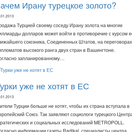
ачем Ирану турецкое золото?
.01.2013
родажа Турцией своему соседу Ирану золота на многие
иллиарды долларов может войти в противоречие с курсом е
лижайшего союзника, Соединенных Штатов, на переговорах
ипломатов высокого ранга двух стран в Вашингтоне.
огласно запланированному…
урки уже не хотят в ЕС
.01.2013
ители Турции больше не хотят, чтобы их страна вступала в
вропейский Союз. Так заявляют социологи турецкого Центр
тратегических и социальных исследований METROPOLL.
огласно информации газеты Radikal, специалисты центра