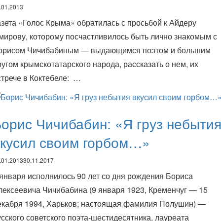
.01.2013
азета «Голос Крыма» обратилась с просьбой к Айдеру
мирову, которому посчастливилось быть лично знакомым с
орисом Чичибабиным — выдающимся поэтом и большим
ругом крымскотатарского народа, рассказать о нем, их
стрече в Коктебеле: …
орис Чичибабин: «Я груз небыти
вкусил своим горбом…»
.01.2013
30.11.2017
 января исполнилось 90 лет со дня рождения Бориса
лексеевича Чичибабина (9 января 1923, Кременчуг — 15
екабря 1994, Харьков; настоящая фамилия Полушин) —
усского советского поэта-шестидесятника, лауреата