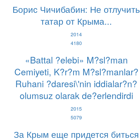
Борис Чичибабин: Не отлучить
татар от Крыма...
2014
4180
«Battal ?elebi» M?sl?man
Cemiyeti, K?r?m M?sl?manlar?
Ruhani ?daresi\'nin iddialar?n?
olumsuz olarak de?erlendirdi
2015
5079
За Крым еще придется биться