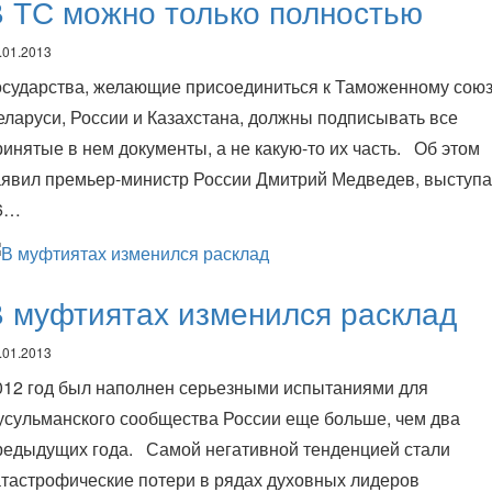
 ТС можно только полностью
.01.2013
осударства, желающие присоединиться к Таможенному сою
еларуси, России и Казахстана, должны подписывать все
ринятые в нем документы, а не какую-то их часть. Об этом
аявил премьер-министр России Дмитрий Медведев, выступ
6…
 муфтиятах изменился расклад
.01.2013
012 год был наполнен серьезными испытаниями для
усульманского сообщества России еще больше, чем два
редыдущих года. Самой негативной тенденцией стали
атастрофические потери в рядах духовных лидеров