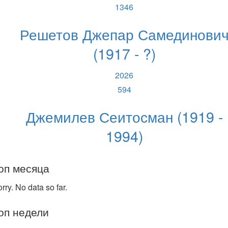
1346
Решетов Джепар Самединови
(1917 - ?)
2026
594
Джемилев Сеитосман (1919 -
1994)
оп месяца
rry. No data so far.
оп недели