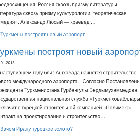
редвосхищения. Россия сквозь призму литературы,
итература сквозь призму культурологии: теоретическая
омедия». Александр Люсый — краевед,…
уркмены построят новый аэропор
.01.2013
 наступившем году близ Ашхабада начнется строительство
ового международного аэропорта. Согласно Постановлен
резидента Туркменистана Гурбангулы Бердымухаммедова
осударственная национальная служба «Туркменховаёллар
аключит с турецкой строительной компанией «Полимекс»
онтракт на проектирование и строительство…