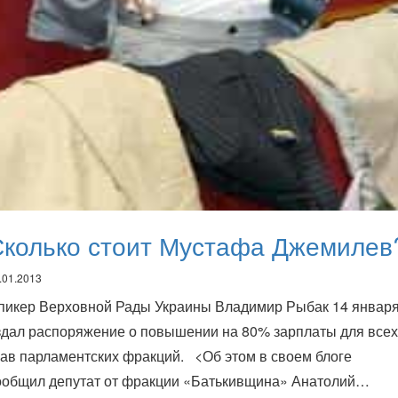
Сколько стоит Мустафа Джемилев
.01.2013
пикер Верховной Рады Украины Владимир Рыбак 14 январ
здал распоряжение о повышении на 80% зарплаты для всех
лав парламентских фракций. <Об этом в своем блоге
ообщил депутат от фракции «Батькивщина» Анатолий…