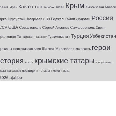
Крым
Казахстан
Милл
Кыргызстан
разия
Иран
Китай
Карабах
Россия
ирка
Реджеп Тайип Эрдоган
Нурсултан Назарбаев
ООН
США
ССР
Севастополь
Сергей Аксенов
Симферополь
Сирия
Турция
Узбекиста
трелковая
Татарстан
Туркменистан
Ташкент
герои
краина
Шавкат Мирзиёев
Центральная Азия
Ялта
власть
крымские татары
история
казахи
мусульмане
президент
татары
тюрки
роды
население
языки
2026
ajat.be