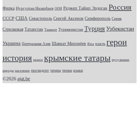
Россия
Фирка
Реджеп Тайип Эрдоган
Нурсултан Назарбаев
ООН
США
СССР
Севастополь
Сергей Аксенов
Симферополь
Сирия
Турция
Узбекистан
Стрелковая
Татарстан
Туркменистан
Ташкент
герои
Украина
Шавкат Мирзиёев
Центральная Азия
Ялта
власть
крымские татары
история
казахи
мусульмане
президент
татары
тюрки
народы
население
языки
©2026
ajat.be