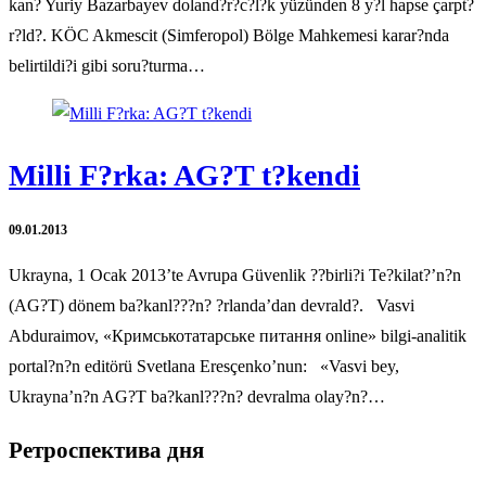
kan? Yuriy Bazarbayev doland?r?c?l?k yüzünden 8 y?l hapse çarpt?
r?ld?. KÖC Akmescit (Simferopol) Bölge Mahkemesi karar?nda
belirtildi?i gibi soru?turma…
Milli F?rka: AG?T t?kendi
09.01.2013
Ukrayna, 1 Ocak 2013’te Avrupa Güvenlik ??birli?i Te?kilat?’n?n
(AG?T) dönem ba?kanl???n? ?rlanda’dan devrald?. Vasvi
Abduraimov, «Кримськотатарське питання online» bilgi-analitik
portal?n?n editörü Svetlana Eresçenko’nun: «Vasvi bey,
Ukrayna’n?n AG?T ba?kanl???n? devralma olay?n?…
Ретроспектива дня