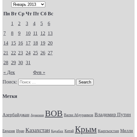
Пн
Вт
Ср
Чт
Пт
Сб
Вс
1
2
3
4
5
6
7
8
9
10
11
12
13
14
15
16
17
18
19
20
21
22
23
24
25
26
27
28
29
30
31
« Дек
Фев »
Поиск:
Метки
ВОВ
Владимир Путин
Азербайджан
Васви Абдураимов
Армения
Крым
Казахстан
Кыргызстан
Милли
Евразия
Китай
Иран
Карабах