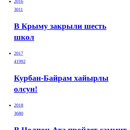
2016
3011
В Крыму закрыли шесть
школ
2017
41992
Курбан-Байрам хайырлы
олсун!
2018
3680
В Чолпон-Ата пройдет саммит