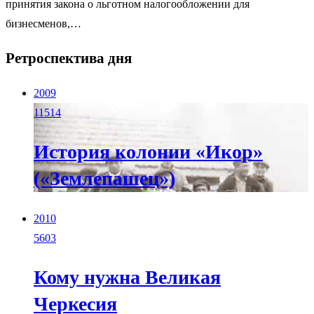
принятия закона о льготном налогообложении для
бизнесменов,…
Ретроспектива дня
2009
11514
История колонии «Икор»
(«Землепашец»)
2010
5603
Кому нужна Великая
Черкесия