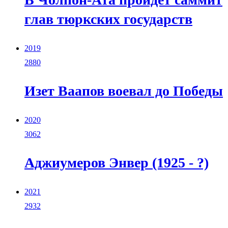
глав тюркских государств
2019
2880
Изет Ваапов воевал до Победы
2020
3062
Аджиумеров Энвер (1925 - ?)
2021
2932