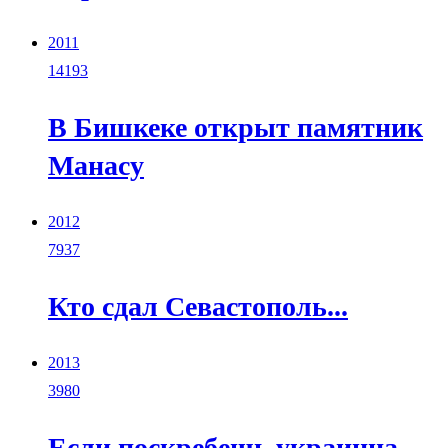
2011
14193
В Бишкеке открыт памятник
Манасу
2012
7937
Кто сдал Севастополь...
2013
3980
Если поскребешь украинца...