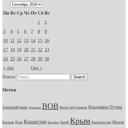
Пн
Вт
Ср
Чт
Пт
Сб
Вс
1
2
3
4
5
6
7
8
9
10
11
12
13
14
15
16
17
18
19
20
21
22
23
24
25
26
27
28
29
30
« Авг
Окт »
Поиск:
Метки
ВОВ
Владимир Путин
Азербайджан
Васви Абдураимов
Армения
Крым
Казахстан
Кыргызстан
Милли
Евразия
Китай
Иран
Карабах