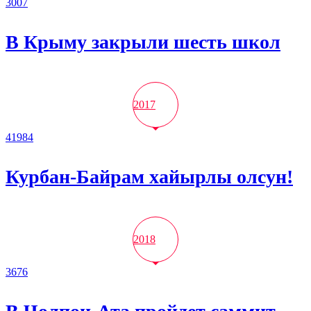
3007
В Крыму закрыли шесть школ
2017
41984
Курбан-Байрам хайырлы олсун!
2018
3676