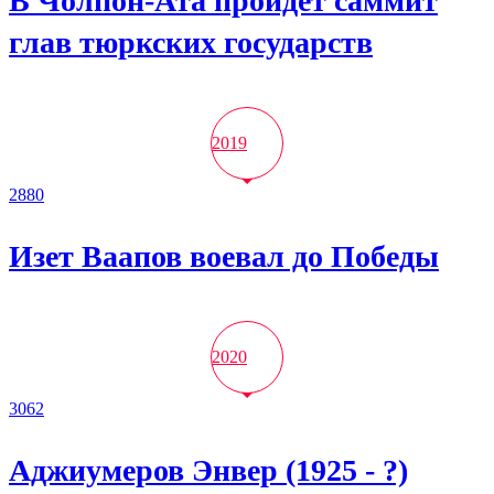
В Чолпон-Ата пройдет саммит
глав тюркских государств
2019
2880
Изет Ваапов воевал до Победы
2020
3062
Аджиумеров Энвер (1925 - ?)