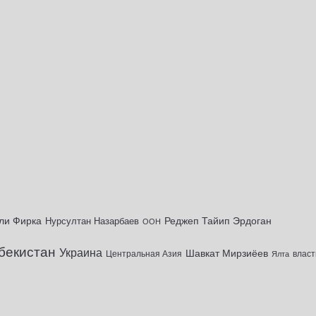
ли Фирка
Реджеп Тайип Эрдоган
Нурсултан Назарбаев
ООН
бекистан
Украина
Шавкат Мирзиёев
Центральная Азия
Ялта
власт