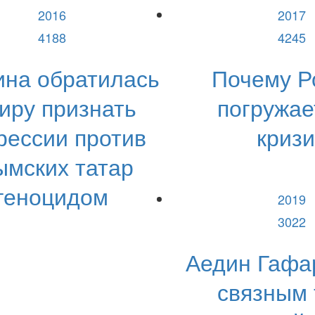
2016
2017
4188
4245
ина обратилась
Почему Р
миру признать
погружае
рессии против
кризи
ымских татар
геноцидом
2019
3022
Аедин Гафа
связным