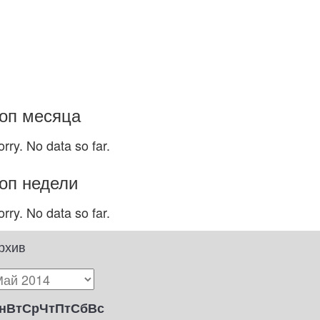
оп месяца
orry. No data so far.
оп недели
orry. No data so far.
рхив
н
Вт
Ср
Чт
Пт
Сб
Вс