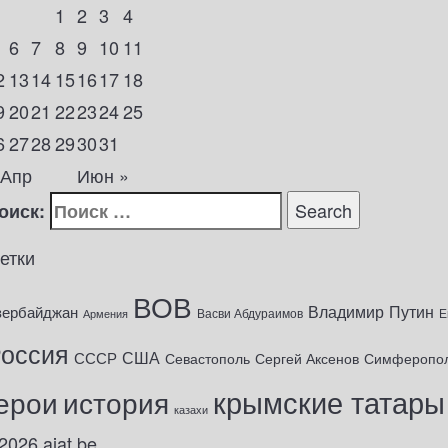
1
2
3
4
6
7
8
9
10
11
2
13
14
15
16
17
18
9
20
21
22
23
24
25
6
27
28
29
30
31
 Апр
Июн »
оиск:
етки
ВОВ
Владимир Путин
зербайджан
Васви Абдураимов
Е
Армения
оссия
США
СССР
Севастополь
Сергей Аксенов
Симферопо
крымские татары
ерои
история
казахи
2026
ajat.be