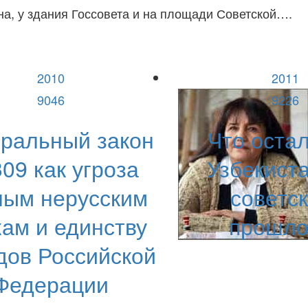
а, у здания Госсовета и на площади Советской….
2010
2011
9046
9226
ральный закон
Что остал
09 как угроза
Узбекиста
ным нерусским
советск
ам и единству
прошло
дов Российской
Федерации