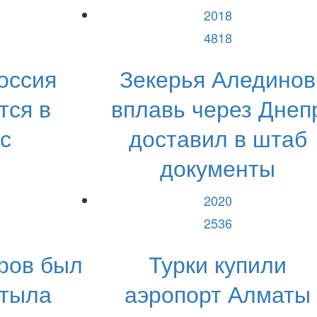
2018
4818
оссия
Зекерья Алединов
тся в
вплавь через Днеп
с
доставил в штаб
документы
2020
2536
ров был
Турки купили
 тыла
аэропорт Алматы