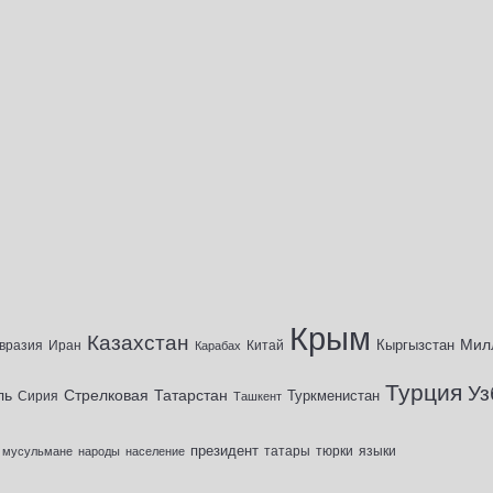
Крым
Казахстан
Мил
Кыргызстан
вразия
Иран
Китай
Карабах
Турция
Уз
ль
Стрелковая
Татарстан
Туркменистан
Сирия
Ташкент
президент
татары
тюрки
мусульмане
народы
население
языки