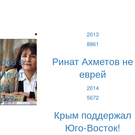
2013
8861
ось в
Ринат Ахметов не
не от
еврей
ого
2014
го?
5672
Крым поддержал
Юго-Восток!