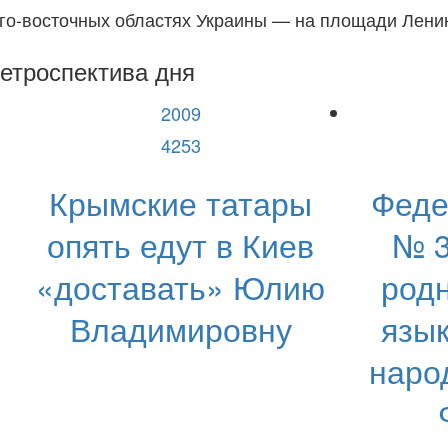
го-восточных областях Украины — на площади Ленин
етроспектива дня
2009
4253
Крымские татары
Феде
опять едут в Киев
№ 3
«доставать» Юлию
род
Владимировну
язык
наро