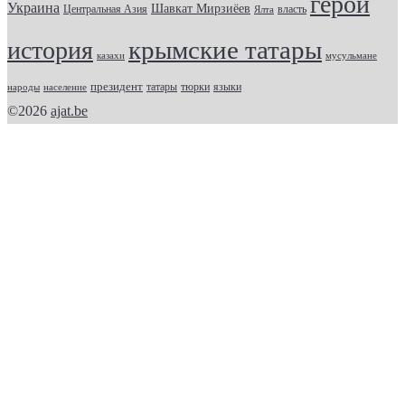
герои
Украина
Шавкат Мирзиёев
Центральная Азия
Ялта
власть
крымские татары
история
казахи
мусульмане
президент
татары
тюрки
народы
население
языки
©2026
ajat.be