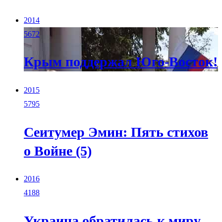
2014
5672
Крым поддержал Юго-Восток!
2015
5795
Сеитумер Эмин: Пять стихов
о Войне (5)
2016
4188
Украина обратилась к миру