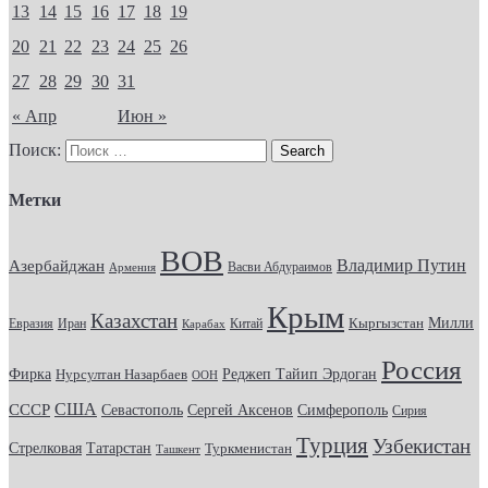
13
14
15
16
17
18
19
20
21
22
23
24
25
26
27
28
29
30
31
« Апр
Июн »
Поиск:
Метки
ВОВ
Владимир Путин
Азербайджан
Васви Абдураимов
Армения
Крым
Казахстан
Кыргызстан
Милли
Евразия
Китай
Иран
Карабах
Россия
Фирка
Реджеп Тайип Эрдоган
Нурсултан Назарбаев
ООН
США
СССР
Севастополь
Сергей Аксенов
Симферополь
Сирия
Турция
Узбекистан
Стрелковая
Татарстан
Туркменистан
Ташкент