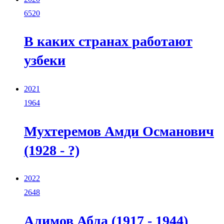
6520
В каких странах работают
узбеки
2021
1964
Мухтеремов Амди Османович
(1928 - ?)
2022
2648
Алимов Абла (1917 - 1944)