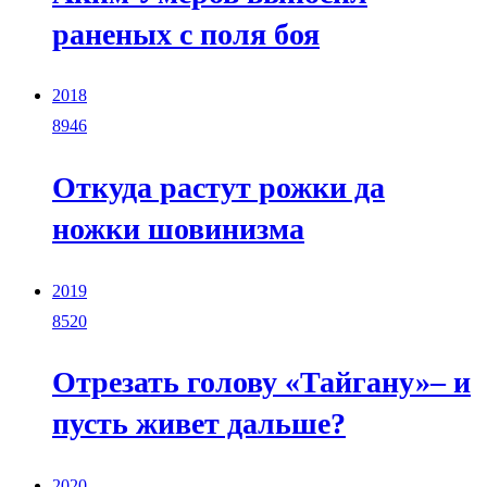
раненых с поля боя
2018
8946
Откуда растут рожки да
ножки шовинизма
2019
8520
Отрезать голову «Тайгану»– и
пусть живет дальше?
2020