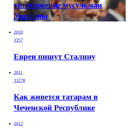
уничтожение мусульман
Украины
2010
3357
Евреи пишут Сталину
2011
33278
Как живется татарам в
Чеченской Республике
2012