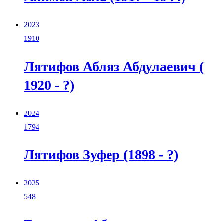
2023
1910
Лятифов Абляз Абдулаевич (
1920 - ?)
2024
1794
Лятифов Зуфер (1898 - ?)
2025
548