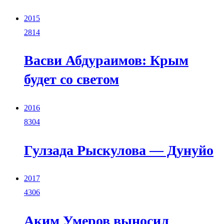
2015
2814
Васви Абдураимов: Крым
будет со светом
2016
8304
Гулзада Рыскулова — Дунуйо
2017
4306
Аким Умеров выносил