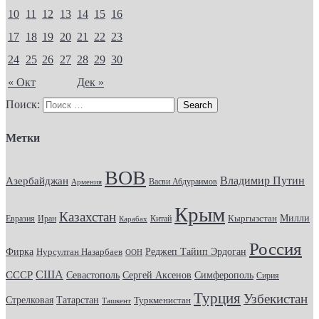
10
11
12
13
14
15
16
17
18
19
20
21
22
23
24
25
26
27
28
29
30
« Окт
Дек »
Поиск:
Метки
ВОВ
Владимир Путин
Азербайджан
Васви Абдураимов
Армения
Крым
Казахстан
Кыргызстан
Милли
Евразия
Китай
Иран
Карабах
Россия
Фирка
Реджеп Тайип Эрдоган
Нурсултан Назарбаев
ООН
США
СССР
Севастополь
Сергей Аксенов
Симферополь
Сирия
Турция
Узбекистан
Стрелковая
Татарстан
Туркменистан
Ташкент