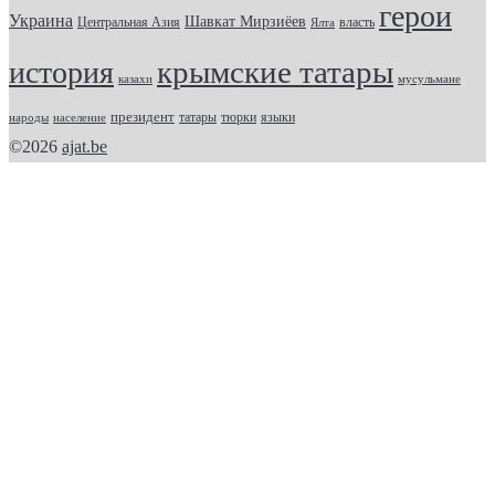
герои
Украина
Шавкат Мирзиёев
Центральная Азия
Ялта
власть
крымские татары
история
казахи
мусульмане
президент
татары
тюрки
народы
население
языки
©2026
ajat.be