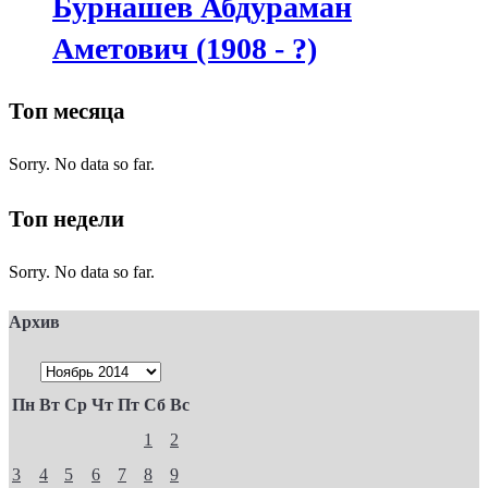
Бурнашев Абдураман
Аметович (1908 - ?)
Топ месяца
Sorry. No data so far.
Топ недели
Sorry. No data so far.
Архив
Пн
Вт
Ср
Чт
Пт
Сб
Вс
1
2
3
4
5
6
7
8
9