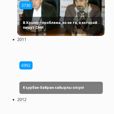
3730
В Крыму – проблема, но не та, о которой
пишут СМИ
2011
6992
Къурбан-Байрам хайырлы олсун!
2012