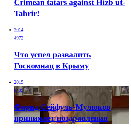
Crimean tatars against Hizb ut-
Tahrir!
2014
4972
Что успел развалить
Госкомнац в Крыму
2015
4405
Фарид Сейфуль-Мулюков
принимает поздравления