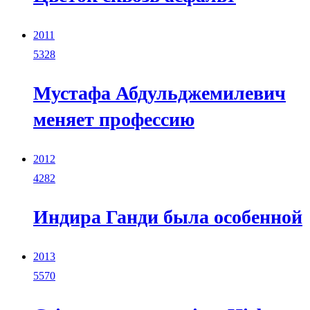
2011
5328
Мустафа Абдульджемилевич
меняет профессию
2012
4282
Индира Ганди была особенной
2013
5570