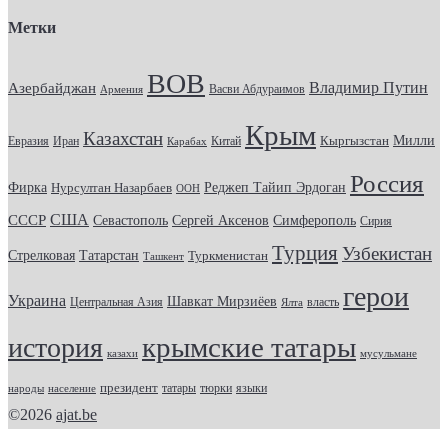
Метки
ВОВ
Владимир Путин
Азербайджан
Васви Абдураимов
Армения
Крым
Казахстан
Кыргызстан
Милли
Евразия
Китай
Иран
Карабах
Россия
Фирка
Реджеп Тайип Эрдоган
Нурсултан Назарбаев
ООН
США
СССР
Севастополь
Сергей Аксенов
Симферополь
Сирия
Турция
Узбекистан
Стрелковая
Татарстан
Туркменистан
Ташкент
герои
Украина
Шавкат Мирзиёев
Центральная Азия
Ялта
власть
крымские татары
история
казахи
мусульмане
президент
татары
тюрки
народы
население
языки
©2026
ajat.be