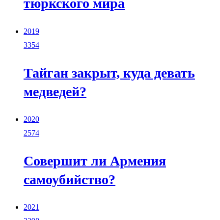
тюркского мира
2019
3354
Тайган закрыт, куда девать
медведей?
2020
2574
Совершит ли Армения
самоубийство?
2021