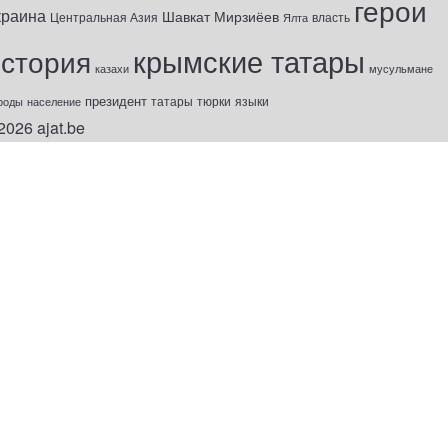
герои
краина
Шавкат Мирзиёев
Центральная Азия
Ялта
власть
крымские татары
история
казахи
мусульмане
президент
татары
тюрки
роды
население
языки
2026
ajat.be