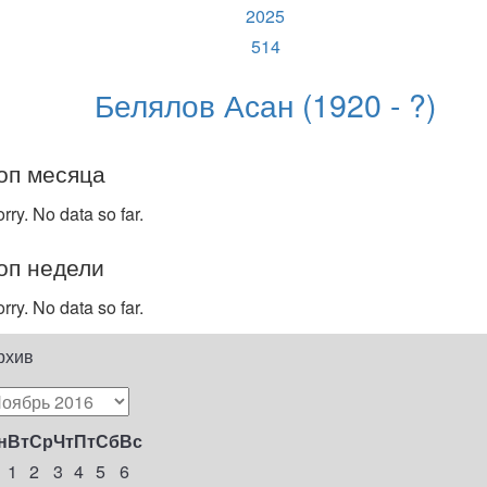
2025
514
Белялов Асан (1920 - ?)
оп месяца
rry. No data so far.
оп недели
rry. No data so far.
рхив
н
Вт
Ср
Чт
Пт
Сб
Вс
1
2
3
4
5
6