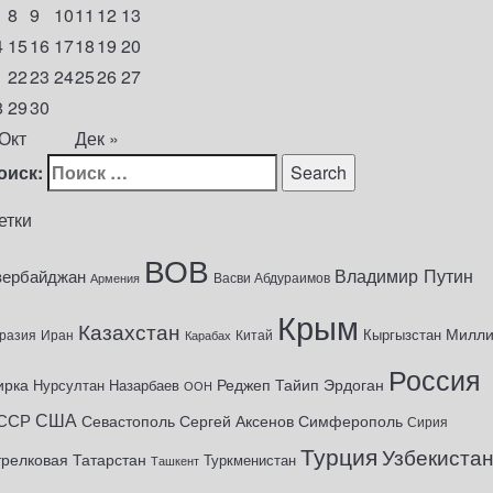
8
9
10
11
12
13
4
15
16
17
18
19
20
1
22
23
24
25
26
27
8
29
30
 Окт
Дек »
оиск:
етки
ВОВ
Владимир Путин
зербайджан
Васви Абдураимов
Армения
Крым
Казахстан
Милл
Кыргызстан
разия
Иран
Китай
Карабах
Россия
ирка
Реджеп Тайип Эрдоган
Нурсултан Назарбаев
ООН
США
ССР
Севастополь
Сергей Аксенов
Симферополь
Сирия
Турция
Узбекиста
трелковая
Татарстан
Туркменистан
Ташкент