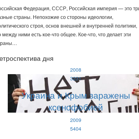
оссийская Федерация, СССР, Российская империя — это тр
азные страны. Непохожие со стороны идеологии,
олитического строя, основ внешней и внутренней политики,
о между ними есть кое-что общее. Кое-что, что делает эти
траны…
етроспектива дня
2008
3231
Украина и Крым заражены
ксенофобией
2009
5404