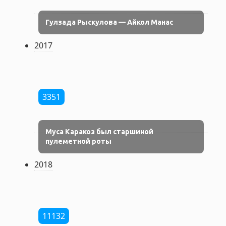
Гулзада Рыскулова — Айкол Манас
2017
3351
Муса Каракоз был старшиной
пулеметной роты
2018
11132