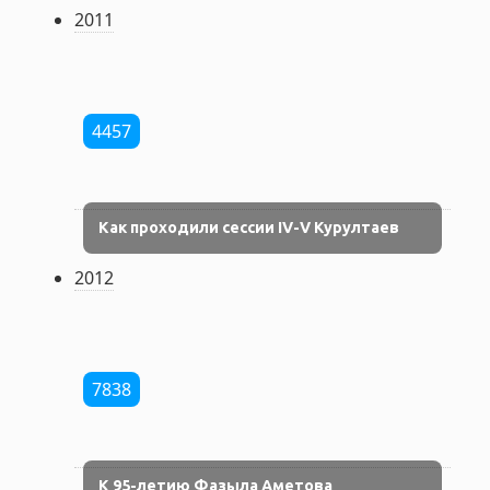
2011
4457
Как проходили сессии IV-V Курултаев
2012
7838
К 95-летию Фазыла Аметова