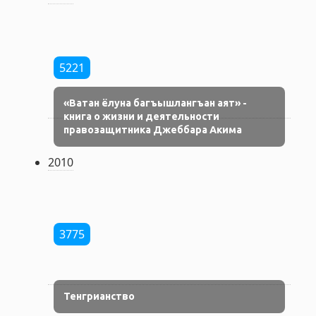
5221
«Ватан ёлуна багъышлангъан аят» -
книга о жизни и деятельности
правозащитника Джеббара Акима
2010
3775
Тенгрианство