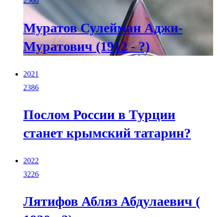
2566
Муратов Сулейман Аджи-
Муратович (1912 - ?)
2021
2386
Послом России в Турции
станет крымский татарин?
2022
3226
Лятифов Абляз Абдулаевич (