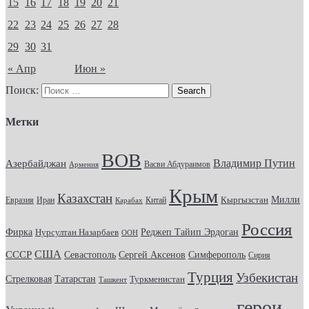
15
16
17
18
19
20
21
22
23
24
25
26
27
28
29
30
31
« Апр
Июн »
Поиск:
Метки
ВОВ
Владимир Путин
Азербайджан
Васви Абдураимов
Армения
Крым
Казахстан
Кыргызстан
Милли
Евразия
Китай
Иран
Карабах
Россия
Фирка
Реджеп Тайип Эрдоган
Нурсултан Назарбаев
ООН
США
СССР
Севастополь
Сергей Аксенов
Симферополь
Сирия
Турция
Узбекистан
Стрелковая
Татарстан
Туркменистан
Ташкент
герои