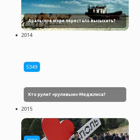
Аральское море перестало высыхать?
2014
5349
Кто рулит «рулевым» Меджлиса?
2015