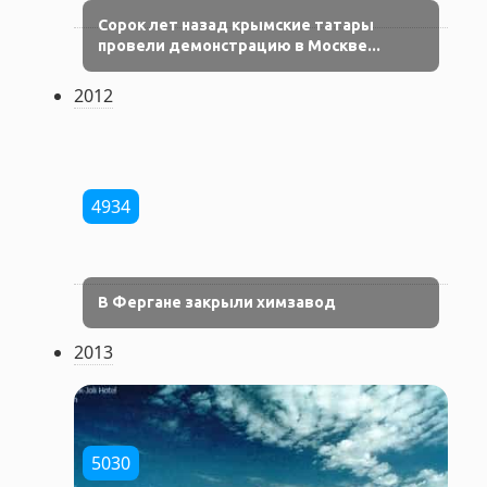
Сорок лет назад крымские татары
провели демонстрацию в Москве...
2012
4934
В Фергане закрыли химзавод
2013
5030