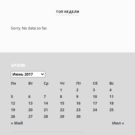
ТОП НЕДЕЛИ
Sorry. No data so far.
АРХИВ
Пн
Вт
Ср
Чт
Пт
Сб
Вс
1
2
3
4
5
6
7
8
9
10
11
12
13
14
15
16
17
18
19
20
21
22
23
24
25
26
27
28
29
30
« Май
Июл »
П