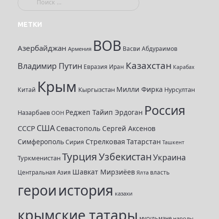
о
и
МЕТКИ
с
ВОВ
к
Азербайджан
Васви Абдураимов
Армения
:
Казахстан
Владимир Путин
Евразия
Иран
Карабах
Крым
Милли Фирка
Кыргызстан
Нурсултан
Китай
Россия
Реджеп Тайип Эрдоган
Назарбаев
ООН
США
СССР
Севастополь
Сергей Аксенов
Симферополь
Стрелковая
Татарстан
Сирия
Ташкент
Турция
Узбекистан
Украина
Туркменистан
Шавкат Мирзиёев
Центральная Азия
Ялта
власть
герои
история
казахи
крымские татары
мусульмане
народы