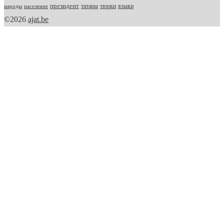
президент
татары
тюрки
народы
население
языки
©2026
ajat.be