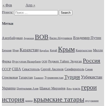
« Фев
Апр »
Поиск:
Метки
ВОВ
Владимир Путин
Азербайджан
Васви Абдураимов
Армения
Крым
Казахстан
Кыргызстан
Милли
Евразия
Китай
Иран
Карабах
Россия
Фирка
Реджеп Тайип Эрдоган
Нурсултан Назарбаев
ООН
США
СССР
Севастополь
Сергей Аксенов
Симферополь
Сирия
Турция
Узбекистан
Стрелковая
Татарстан
Туркменистан
Ташкент
герои
Украина
Шавкат Мирзиёев
Центральная Азия
Ялта
власть
крымские татары
история
казахи
мусульмане