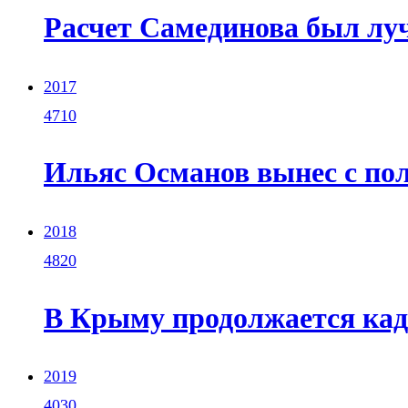
Расчет Самединова был лу
2017
4710
Ильяс Османов вынес с пол
2018
4820
В Крыму продолжается кад
2019
4030