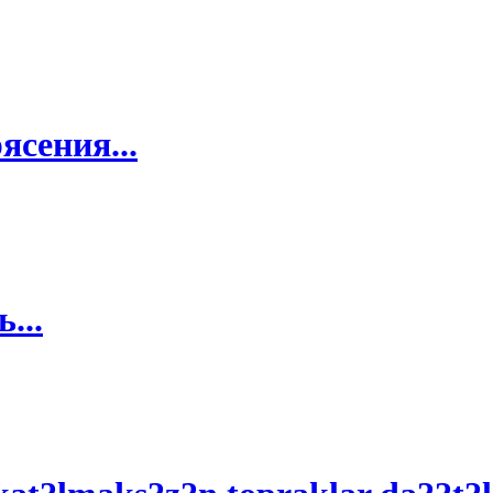
сения...
...