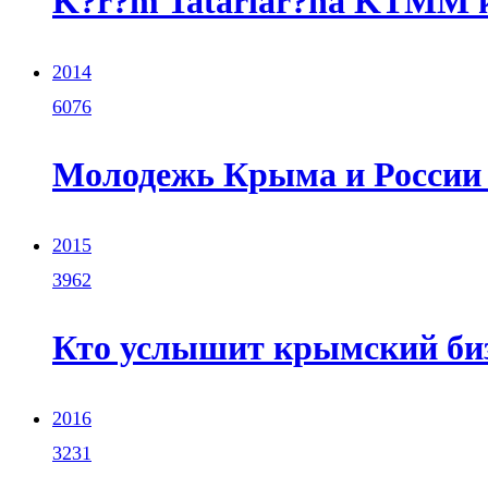
K?r?m Tatarlar?na KTMM kat
2014
6076
Молодежь Крыма и России 
2015
3962
Кто услышит крымский би
2016
3231