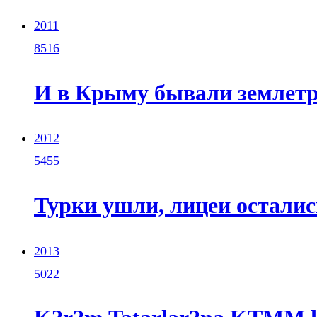
2011
8516
И в Крыму бывали землетря
2012
5455
Турки ушли, лицеи остались
2013
5022