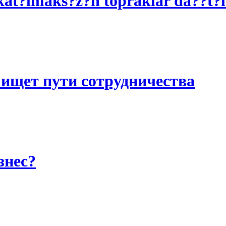
?lmaks?z?n topraklar da??t?l?
ищет пути сотрудничества
знес?