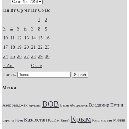
Пн
Вт
Ср
Чт
Пт
Сб
Вс
1
2
3
4
5
6
7
8
9
10
11
12
13
14
15
16
17
18
19
20
21
22
23
24
25
26
27
28
29
30
« Авг
Окт »
Поиск:
Метки
ВОВ
Владимир Путин
Азербайджан
Васви Абдураимов
Армения
Крым
Казахстан
Кыргызстан
Милли
Евразия
Китай
Иран
Карабах