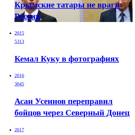
Крымские татары не враги
России
2015
5313
Кемал Куку в фотографиях
2016
3045
Асан Усеинов переправил
бойцов через Северный Донец
2017