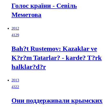
Голос країни - Севіль
Меметова
2012
4129
Bah?t Rustemov: Kazaklar ve
K?r?m Tatarlar? - karde? T?rk
halklar?d?r
2013
4322
Они поддерживали крымских