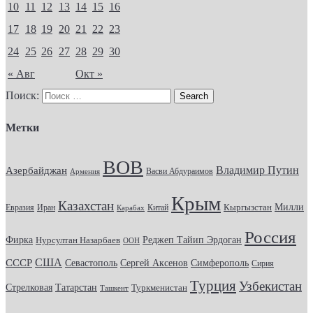
10
11
12
13
14
15
16
17
18
19
20
21
22
23
24
25
26
27
28
29
30
« Авг
Окт »
Поиск:
Метки
ВОВ
Владимир Путин
Азербайджан
Васви Абдураимов
Армения
Крым
Казахстан
Кыргызстан
Милли
Евразия
Китай
Иран
Карабах
Россия
Фирка
Реджеп Тайип Эрдоган
Нурсултан Назарбаев
ООН
США
СССР
Севастополь
Сергей Аксенов
Симферополь
Сирия
Турция
Узбекистан
Стрелковая
Татарстан
Туркменистан
Ташкент